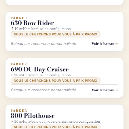
PARKER
INFO & RECHERCHE
630 Bow Rider
7,10 m
Hors-bord, selon configuration
NOUS LE CHERCHONS POUR VOUS À PRIX PROMO
Bateau sur recherche personnalisée
Voir le bateau
PARKER
INFO & RECHERCHE
690 DC Day Cruiser
6,90 m
Hors-bord, selon configuration
NOUS LE CHERCHONS POUR VOUS À PRIX PROMO
Bateau sur recherche personnalisée
Voir le bateau
PARKER
INFO & RECHERCHE
800 Pilothouse
7,90 m
Hors-bord ou in-board diesel, selon configuration
NOUS LE CHERCHONS POUR VOUS À PRIX PROMO