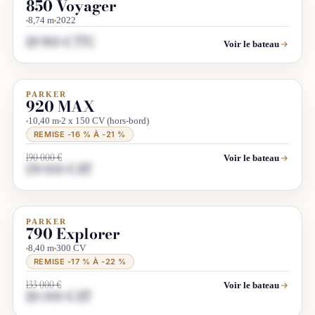
850 Voyager
8,74 m
2022
119 900 € TTC
Voir le bateau
PARKER
DÉSTOCKAGE
PROMO
920 MAX
10,40 m
2 x 150 CV (hors-bord)
REMISE -16 % À -21 %
190 000 €
Voir le bateau
159 000 € HT
PARKER
DÉSTOCKAGE
PROMO
790 Explorer
8,40 m
300 CV
REMISE -17 % À -22 %
133 000 €
Voir le bateau
110 000 € HT