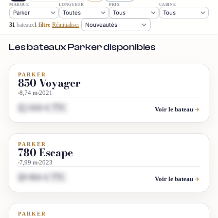
MARQUE
LONGUEUR
PRIX
CABINE
31
bateaux
1 filtre
Réinitialiser
Les bateaux Parker disponibles
PARKER
OCCASION
850 Voyager
8,74 m
2021
112 000 € TTC
Voir le bateau
PARKER
OCCASION
780 Escape
7,99 m
2023
119 900 € TTC
Voir le bateau
PARKER
OCCASION