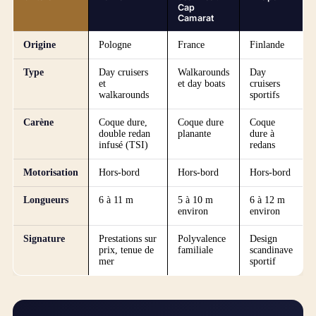
Cap
Camarat
Origine
Pologne
France
Finlande
Type
Day cruisers
Walkarounds
Day
et
et day boats
cruisers
walkarounds
sportifs
Carène
Coque dure,
Coque dure
Coque
double redan
planante
dure à
infusé (TSI)
redans
Motorisation
Hors-bord
Hors-bord
Hors-bord
Longueurs
6 à 11 m
5 à 10 m
6 à 12 m
environ
environ
Signature
Prestations sur
Polyvalence
Design
prix, tenue de
familiale
scandinave
mer
sportif