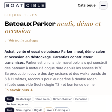
Passer
Catalogue
au
contenu
COQUES DURES
neufs, démo et
Bateaux Parker
occasion
← Voir tout le catalogue
Achat, vente et essai de bateaux Parker : neuf, démo salon
et occasion en déstockage. Garanties constructeur
transmises.
Parker est un chantier naval polonais qui construit
des bateaux à moteur à coque dure depuis les années 1970.
Sa production couvre des day cruisers et des walkarounds de
6 à 11 mètres, reconnus pour leur carène à double redan
infusée sous vide (technologie TSI) et leur tenue de mer.
En savoir plus ↓
Tous
Déstockage
Démo salon
Direct chantier
Occasion
Recherche perso
Tous
Semi-rigide