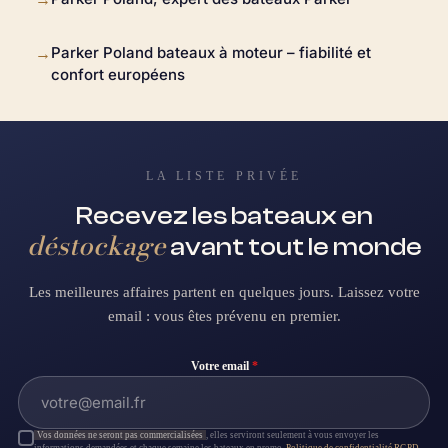
Parker Poland bateaux à moteur – fiabilité et
→
confort européens
LA LISTE PRIVÉE
Recevez les bateaux en
déstockage
avant tout le monde
Les meilleures affaires partent en quelques jours. Laissez votre
email : vous êtes prévenu en premier.
Votre email
*
Vos données ne seront pas commercialisées
, elles serviront seulement à vous envoyer les
informations demandées et chaque semaine les bateaux en promo.
Politique de confidentialité RGPD
.