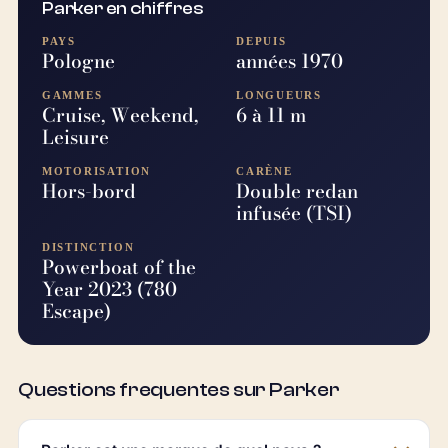
Parker en chiffres
PAYS
DEPUIS
Pologne
années 1970
GAMMES
LONGUEURS
Cruise, Weekend,
6 à 11 m
Leisure
MOTORISATION
CARÈNE
Hors-bord
Double redan
infusée (TSI)
DISTINCTION
Powerboat of the
Year 2023 (780
Escape)
Questions frequentes sur Parker