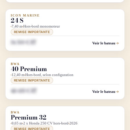
ICON MARINE
DIRECT CHANTIER
24 S
7,40 m
Hors-bord monomoteur
REMISE IMPORTANTE
84 500 € HT
Voir le bateau
BWA
DÉMO SALON
LUXE
40 Premium
12,40 m
Hors-bord, selon configuration
REMISE IMPORTANTE
416 688 € HT
Voir le bateau
BWA
DÉSTOCKAGE
LUXE
Premium 32
9,65 m
2 x Honda 250 CV hors-bord
2026
REMISE IMPORTANTE