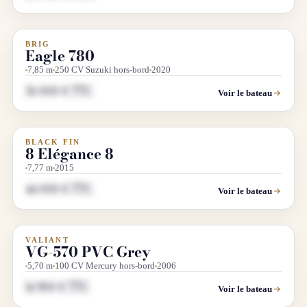
BRIG
OCCASION
Eagle 780
7,85 m
250 CV Suzuki hors-bord
2020
56 000 € TTC
Voir le bateau
BLACK FIN
OCCASION
8 Elégance 8
7,77 m
2015
44 000 € TTC
Voir le bateau
VALIANT
OCCASION
VG-570 PVC Grey
5,70 m
100 CV Mercury hors-bord
2006
14 900 € TTC
Voir le bateau