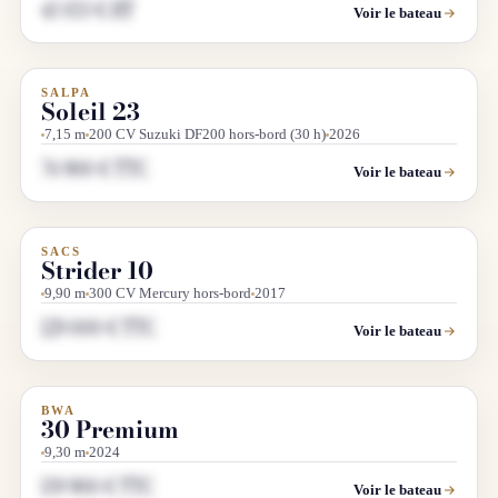
43 833 € HT
Voir le bateau
SALPA
OCCASION
Soleil 23
7,15 m
200 CV Suzuki DF200 hors-bord (30 h)
2026
76 900 € TTC
Voir le bateau
SACS
OCCASION
Strider 10
9,90 m
300 CV Mercury hors-bord
2017
129 000 € TTC
Voir le bateau
BWA
OCCASION
30 Premium
9,30 m
2024
139 900 € TTC
Voir le bateau