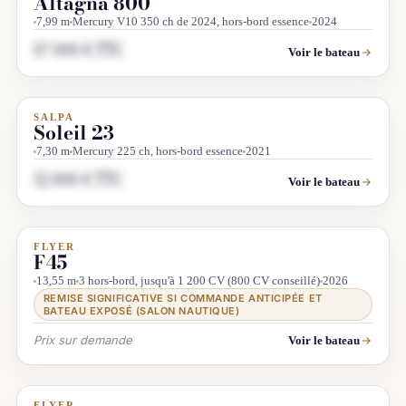
Altagna 800
7,99 m
Mercury V10 350 ch de 2024, hors-bord essence
2024
87 000 € TTC
Voir le bateau
SALPA
OCCASION
Soleil 23
7,30 m
Mercury 225 ch, hors-bord essence
2021
52 000 € TTC
Voir le bateau
FLYER
DÉMO SALON
LUXE
F45
13,55 m
3 hors-bord, jusqu'à 1 200 CV (800 CV conseillé)
2026
REMISE SIGNIFICATIVE SI COMMANDE ANTICIPÉE ET
BATEAU EXPOSÉ (SALON NAUTIQUE)
Prix sur demande
Voir le bateau
FLYER