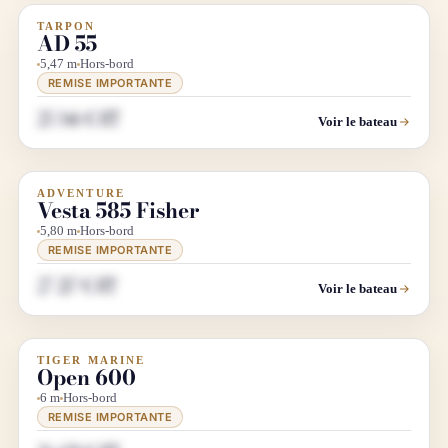
TARPON
DÉSTOCKAGE
AD 55
5,47 m
Hors-bord
REMISE IMPORTANTE
25 346 € HT
Voir le bateau
ADVENTURE
DÉSTOCKAGE
Vesta 585 Fisher
5,80 m
Hors-bord
REMISE IMPORTANTE
27 217 € HT
Voir le bateau
TIGER MARINE
DÉSTOCKAGE
Open 600
6 m
Hors-bord
REMISE IMPORTANTE