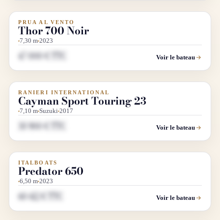
PRUA AL VENTO
OCCASION
Thor 700 Noir
7,30 m
2023
47 000 € TTC
Voir le bateau
RANIERI INTERNATIONAL
OCCASION
Cayman Sport Touring 23
7,10 m
Suzuki
2017
38 900 € TTC
Voir le bateau
ITALBOATS
OCCASION
Predator 650
6,50 m
2023
60 612 € TTC
Voir le bateau