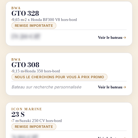
BWA
DÉMO SALON
GTO 328
9,65 m
2 x Honda BF300 V8 hors-bord
REMISE IMPORTANTE
170 200 € HT
Voir le bateau
BWA
INFO & RECHERCHE
GTO 308
9,15 m
Honda 350 hors-bord
NOUS LE CHERCHONS POUR VOUS À PRIX PROMO
Bateau sur recherche personnalisée
Voir le bateau
ICON MARINE
DIRECT CHANTIER
23 S
7 m
Suzuki 250 CV hors-bord
REMISE IMPORTANTE
76 900 € HT