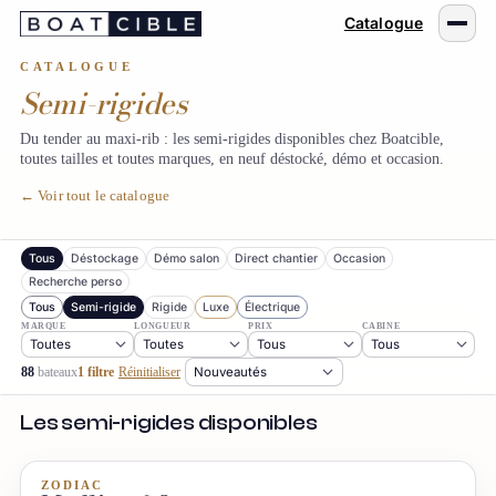
Passer
Catalogue
au
contenu
CATALOGUE
Semi-rigides
Du tender au maxi-rib : les semi-rigides disponibles chez Boatcible,
toutes tailles et toutes marques, en neuf déstocké, démo et occasion.
← Voir tout le catalogue
Tous
Déstockage
Démo salon
Direct chantier
Occasion
Recherche perso
Tous
Semi-rigide
MARQUE
LONGUEUR
PRIX
CABINE
88
bateaux
1 filtre
Réinitialiser
Les semi-rigides disponibles
ZODIAC
OCCASION