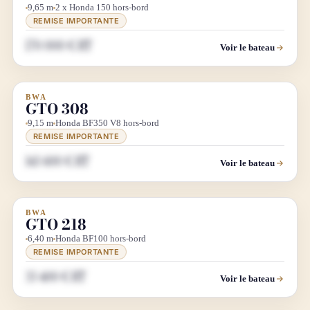
9,65 m
2 x Honda 150 hors-bord
REMISE IMPORTANTE
170 000 € HT
Voir le bateau
BWA
DÉMO SALON
GTO 308
9,15 m
Honda BF350 V8 hors-bord
REMISE IMPORTANTE
143 600 € HT
Voir le bateau
BWA
DÉMO SALON
GTO 218
6,40 m
Honda BF100 hors-bord
REMISE IMPORTANTE
33 400 € HT
Voir le bateau