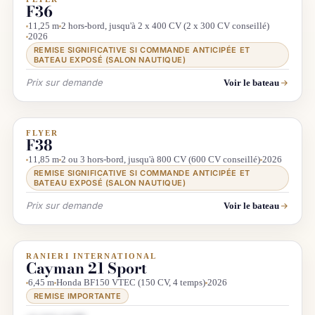
DIRECT CHANTIER
LUXE
F36
11,25 m
2 hors-bord, jusqu'à 2 x 400 CV (2 x 300 CV conseillé)
2026
REMISE SIGNIFICATIVE SI COMMANDE ANTICIPÉE ET
BATEAU EXPOSÉ (SALON NAUTIQUE)
Prix sur demande
Voir le bateau
FLYER
DIRECT CHANTIER
LUXE
F38
11,85 m
2 ou 3 hors-bord, jusqu'à 800 CV (600 CV conseillé)
2026
REMISE SIGNIFICATIVE SI COMMANDE ANTICIPÉE ET
BATEAU EXPOSÉ (SALON NAUTIQUE)
Prix sur demande
Voir le bateau
RANIERI INTERNATIONAL
DÉSTOCKAGE
Cayman 21 Sport
6,45 m
Honda BF150 VTEC (150 CV, 4 temps)
2026
REMISE IMPORTANTE