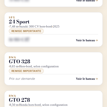
Voir le bateau
SPX
DÉSTOCKAGE
24 Sport
7,48 m
Suzuki 300 CV hors-bord
2025
REMISE IMPORTANTE
86 980 € HT
Voir le bateau
BWA
DÉMO SALON
GTO 328
9,65 m
Hors-bord, selon configuration
REMISE IMPORTANTE
Prix sur demande
Voir le bateau
BWA
DÉMO SALON
GTO 278
8,50 m
Honda hors-bord, selon configuration