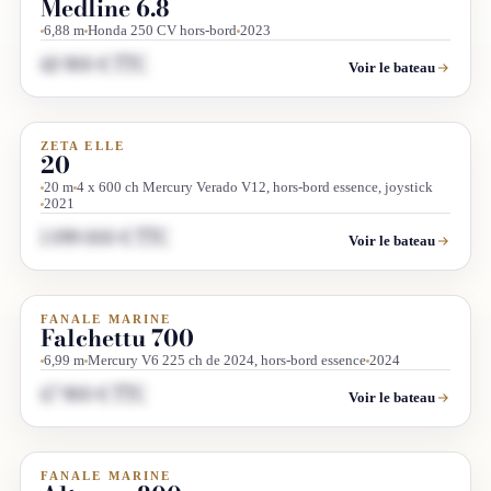
Medline 6.8
6,88 m
Honda 250 CV hors-bord
2023
68 900 € TTC
Voir le bateau
ZETA ELLE
OCCASION
LUXE
20
20 m
4 x 600 ch Mercury Verado V12, hors-bord essence, joystick
2021
1 099 000 € TTC
Voir le bateau
FANALE MARINE
OCCASION
Falchettu 700
6,99 m
Mercury V6 225 ch de 2024, hors-bord essence
2024
67 900 € TTC
Voir le bateau
FANALE MARINE
OCCASION