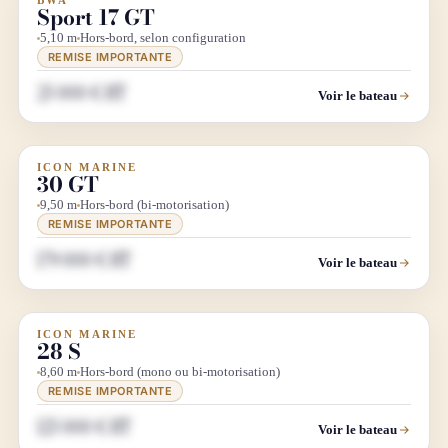
BWA
DÉSTOCKAGE
Sport 17 GT
5,10 m
Hors-bord, selon configuration
REMISE IMPORTANTE
25 000 € HT
Voir le bateau
ICON MARINE
DIRECT CHANTIER
LUXE
30 GT
9,50 m
Hors-bord (bi-motorisation)
REMISE IMPORTANTE
179 000 € HT
Voir le bateau
ICON MARINE
DIRECT CHANTIER
28 S
8,60 m
Hors-bord (mono ou bi-motorisation)
REMISE IMPORTANTE
125 000 € HT
Voir le bateau