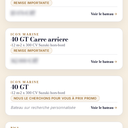
REMISE IMPORTANTE
115 076 € HT
Voir le bateau
ICON MARINE
DIRECT CHANTIER
LUXE
40 GT Carre arriere
12 m
2 x 300 CV Suzuki hors-bord
REMISE IMPORTANTE
362 000 € HT
Voir le bateau
ICON MARINE
INFO & RECHERCHE
LUXE
40 GT
12 m
2 x 300 CV Suzuki hors-bord
NOUS LE CHERCHONS POUR VOUS À PRIX PROMO
Bateau sur recherche personnalisée
Voir le bateau