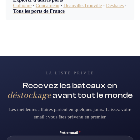
Collioure
·
Concarneau
·
Deauville-Trouville
·
Deshaies
·
Tous les ports de France
LA LISTE PRIVÉE
Recevez les bateaux en
déstockage
avant tout le monde
Les meilleures affaires partent en quelques jours. Laissez votre
email : vous êtes prévenu en premier.
Votre email
*