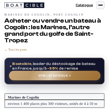
Passer
Catalogue
au
contenu
MARINES DE COGOLIN, PORT COGOLIN
Acheter ou vendre un bateau à
Cogolin : les Marines, l’autre
grand port du golfe de Saint-
Tropez
← Tous les ports
Boatcible
, leader du déstockage de bateau
✦
en France, jusqu'à
-35%
de remise
VOIR LES BATEAUX
Marines de Cogolin
environ 1 400 places plus 300 visiteurs, unités de 4 à 50 m