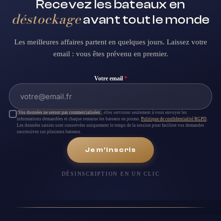
Recevez les bateaux en
déstockage
avant tout le monde
Les meilleures affaires partent en quelques jours. Laissez votre
email : vous êtes prévenu en premier.
Votre email
*
Vos données ne seront pas commercialisées
, elles serviront seulement à vous envoyer les
informations demandées et chaque semaine les bateaux en promo.
Politique de confidentialité RGPD
.
Les données saisies sont conservées uniquement le temps de la session pour faciliter vos demandes
successives sur plusieurs bateaux.
Je m'inscris
DÉSINSCRIPTION EN UN CLIC