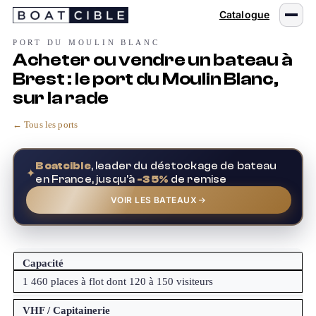
Passer
Catalogue
au
contenu
PORT DU MOULIN BLANC
Acheter ou vendre un bateau à
Brest : le port du Moulin Blanc,
sur la rade
← Tous les ports
Boatcible
, leader du déstockage de bateau
✦
en France, jusqu'à
-35%
de remise
VOIR LES BATEAUX
Capacité
1 460 places à flot dont 120 à 150 visiteurs
VHF / Capitainerie