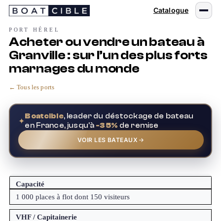
Passer
Catalogue
au
contenu
PORT HÉREL
Acheter ou vendre un bateau à
Granville : sur l’un des plus forts
marnages du monde
← Tous les ports
Boatcible
, leader du déstockage de bateau
✦
en France, jusqu'à
-35%
de remise
VOIR LES BATEAUX
Capacité
1 000 places à flot dont 150 visiteurs
VHF / Capitainerie