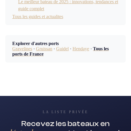
Le meilleur bateau de 2025 : innovations, tendances et
guide complet
Tous les guides et actualites
Explorer d'autres ports
Gravelines
·
Gruissan
·
Guidel
·
Hendaye
·
Tous les
ports de France
LA LISTE PRIVÉE
Recevez les bateaux en