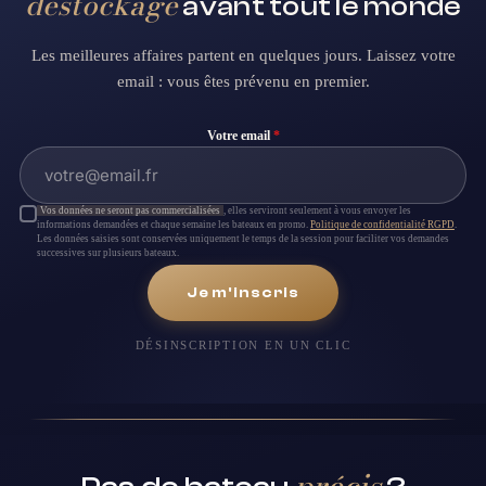
déstockage
avant tout le monde
Les meilleures affaires partent en quelques jours. Laissez votre
email : vous êtes prévenu en premier.
Votre email
*
Vos données ne seront pas commercialisées
, elles serviront seulement à vous envoyer les
informations demandées et chaque semaine les bateaux en promo.
Politique de confidentialité RGPD
.
Les données saisies sont conservées uniquement le temps de la session pour faciliter vos demandes
successives sur plusieurs bateaux.
Je m'inscris
DÉSINSCRIPTION EN UN CLIC
précis