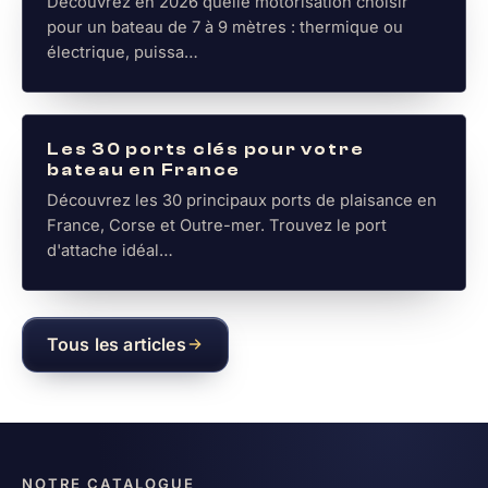
Découvrez en 2026 quelle motorisation choisir
pour un bateau de 7 à 9 mètres : thermique ou
électrique, puissa…
INFO PORT & PLACE DE PORT
IMAGE IA
Les 30 ports clés pour votre
bateau en France
Découvrez les 30 principaux ports de plaisance en
France, Corse et Outre-mer. Trouvez le port
d'attache idéal…
IMAGE IA
Tous les articles
NOTRE CATALOGUE