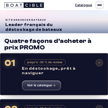
Passer
Catalogue
au
contenu
SITE ANNONCES BATEAUX
Leader français du
déstockage de bateaux
Quatre façons d'acheter à
prix PROMO
+
jusqu'à -35 % de remise
En déstockage, prêt à
naviguer
Voir le catalogue