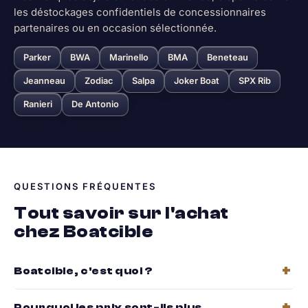
les déstockages confidentiels de concessionnaires
partenaires ou en occasion sélectionnée.
Parker
BWA
Marinello
BMA
Beneteau
Jeanneau
Zodiac
Salpa
Joker Boat
SPX Rib
Ranieri
De Antonio
QUESTIONS FRÉQUENTES
Tout savoir sur l'achat
chez Boatcible
Boatcible, c'est quoi ?
Pourquoi les prix sont-ils plus