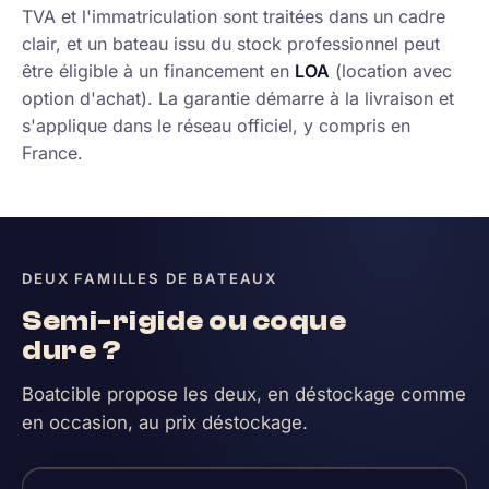
TVA et l'immatriculation sont traitées dans un cadre
clair, et un bateau issu du stock professionnel peut
être éligible à un financement en
LOA
(location avec
option d'achat). La garantie démarre à la livraison et
s'applique dans le réseau officiel, y compris en
France.
DEUX FAMILLES DE BATEAUX
Semi-rigide ou coque
dure ?
Boatcible propose les deux, en déstockage comme
en occasion, au prix déstockage.