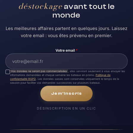
déstockage
avant tout le
monde
Les meilleures affaires partent en quelques jours. Laissez
votre email : vous êtes prévenu en premier.
Votre email
*
Vos données ne seront pas commercialisées
, elles serviront seulement à vous envoyer les
informations demandées et chaque semaine les bateaux en promo.
Politique de
confidentialité RGPD
. Les données saisies sont conservées uniquement le temps de la
session pour faciliter vos demandes successives sur plusieurs bateaux.
Je m'inscris
DÉSINSCRIPTION EN UN CLIC