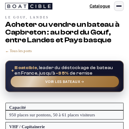
Passer
Catalogue
au
contenu
LE GOUF, LANDES
Acheter ou vendre un bateau à
Capbreton : au bord du Gouf,
entre Landes et Pays basque
← Tous les ports
Boatcible
, leader du déstockage de bateau
✦
en France, jusqu'à
-35%
de remise
VOIR LES BATEAUX
Capacité
950 places sur pontons, 50 à 61 places visiteurs
VHF / Capitainerie