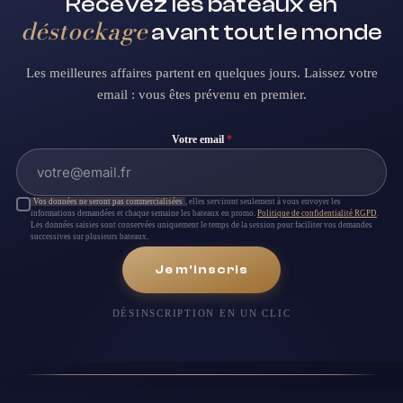
Recevez les bateaux en
déstockage
avant tout le monde
Les meilleures affaires partent en quelques jours. Laissez votre
email : vous êtes prévenu en premier.
Votre email
*
Vos données ne seront pas commercialisées
, elles serviront seulement à vous envoyer les
informations demandées et chaque semaine les bateaux en promo.
Politique de confidentialité RGPD
.
Les données saisies sont conservées uniquement le temps de la session pour faciliter vos demandes
successives sur plusieurs bateaux.
Je m'inscris
DÉSINSCRIPTION EN UN CLIC