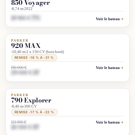
850 Voyager
8,74 m
2022
119 900 € TTC
Voir le bateau
PARKER
DÉSTOCKAGE
PROMO
920 MAX
10,40 m
2 x 150 CV (hors-bord)
REMISE -16 % À -21 %
190 000 €
Voir le bateau
159 000 € HT
PARKER
DÉSTOCKAGE
PROMO
790 Explorer
8,40 m
300 CV
REMISE -17 % À -22 %
133 000 €
Voir le bateau
110 000 € HT