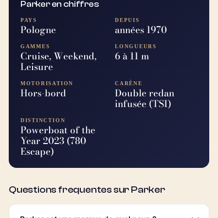
Parker en chiffres
PAYS
DEPUIS
Pologne
années 1970
GAMMES
LONGUEURS
Cruise, Weekend,
6 à 11 m
Leisure
MOTORISATION
CARÈNE
Hors-bord
Double redan
infusée (TSI)
DISTINCTION
Powerboat of the
Year 2023 (780
Escape)
Questions frequentes sur Parker