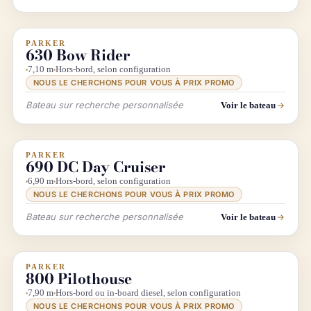
PARKER
INFO & RECHERCHE
630 Bow Rider
7,10 m
Hors-bord, selon configuration
NOUS LE CHERCHONS POUR VOUS À PRIX PROMO
Bateau sur recherche personnalisée
Voir le bateau
PARKER
INFO & RECHERCHE
690 DC Day Cruiser
6,90 m
Hors-bord, selon configuration
NOUS LE CHERCHONS POUR VOUS À PRIX PROMO
Bateau sur recherche personnalisée
Voir le bateau
PARKER
INFO & RECHERCHE
800 Pilothouse
7,90 m
Hors-bord ou in-board diesel, selon configuration
NOUS LE CHERCHONS POUR VOUS À PRIX PROMO