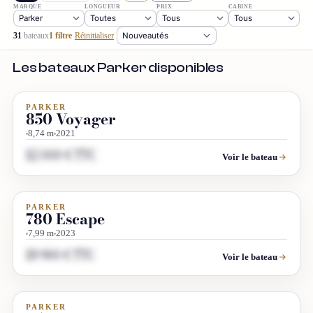
MARQUE
LONGUEUR
PRIX
CABINE
31
bateaux
1 filtre
Réinitialiser
Les bateaux Parker disponibles
PARKER
OCCASION
850 Voyager
8,74 m
2021
112 000 € TTC
Voir le bateau
PARKER
OCCASION
780 Escape
7,99 m
2023
119 900 € TTC
Voir le bateau
PARKER
OCCASION