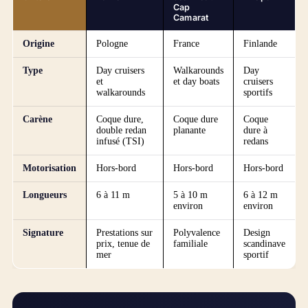
Cap
Camarat
Origine
Pologne
France
Finlande
Type
Day cruisers
Walkarounds
Day
et
et day boats
cruisers
walkarounds
sportifs
Carène
Coque dure,
Coque dure
Coque
double redan
planante
dure à
infusé (TSI)
redans
Motorisation
Hors-bord
Hors-bord
Hors-bord
Longueurs
6 à 11 m
5 à 10 m
6 à 12 m
environ
environ
Signature
Prestations sur
Polyvalence
Design
prix, tenue de
familiale
scandinave
mer
sportif