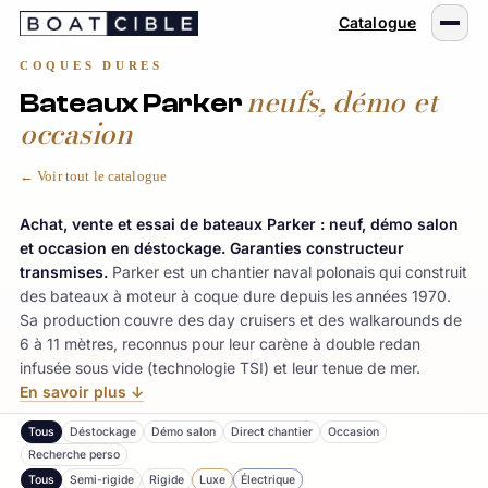
Passer
Catalogue
au
contenu
COQUES DURES
neufs, démo et
Bateaux Parker
occasion
← Voir tout le catalogue
Achat, vente et essai de bateaux Parker : neuf, démo salon
et occasion en déstockage. Garanties constructeur
transmises.
Parker est un chantier naval polonais qui construit
des bateaux à moteur à coque dure depuis les années 1970.
Sa production couvre des day cruisers et des walkarounds de
6 à 11 mètres, reconnus pour leur carène à double redan
infusée sous vide (technologie TSI) et leur tenue de mer.
En savoir plus ↓
Tous
Déstockage
Démo salon
Direct chantier
Occasion
Recherche perso
Tous
Semi-rigide