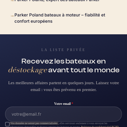
Parker Poland bateaux à moteur – fiabilité et
→
confort européens
LA LISTE PRIVÉE
Recevez les bateaux en
déstockage
avant tout le monde
Les meilleures affaires partent en quelques jours. Laissez votre
email : vous êtes prévenu en premier.
Votre email
*
Vos données ne seront pas commercialisées
, elles serviront seulement à vous envoyer les
informations demandées et chaque semaine les bateaux en promo.
Politique de confidentialité RGPD
.