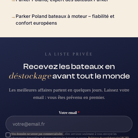
Parker Poland bateaux à moteur – fiabilité et
→
confort européens
LA LISTE PRIVÉE
Recevez les bateaux en
déstockage
avant tout le monde
Les meilleures affaires partent en quelques jours. Laissez votre
email : vous êtes prévenu en premier.
Votre email
*
Vos données ne seront pas commercialisées
, elles serviront seulement à vous envoyer les
informations demandées et chaque semaine les bateaux en promo.
Politique de confidentialité RGPD
.