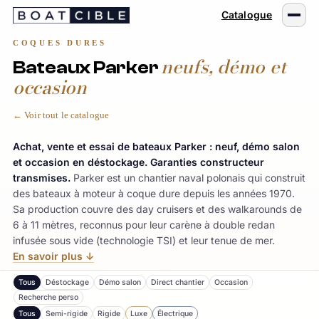
Passer
Catalogue
au
contenu
COQUES DURES
neufs, démo et
Bateaux Parker
occasion
← Voir tout le catalogue
Achat, vente et essai de bateaux Parker : neuf, démo salon
et occasion en déstockage. Garanties constructeur
transmises.
Parker est un chantier naval polonais qui construit
des bateaux à moteur à coque dure depuis les années 1970.
Sa production couvre des day cruisers et des walkarounds de
6 à 11 mètres, reconnus pour leur carène à double redan
infusée sous vide (technologie TSI) et leur tenue de mer.
En savoir plus ↓
Tous
Déstockage
Démo salon
Direct chantier
Occasion
Recherche perso
Tous
Semi-rigide