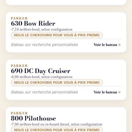
PARKER
INFO & RECHERCHE
630 Bow Rider
7,10 m
Hors-bord, selon configuration
NOUS LE CHERCHONS POUR VOUS À PRIX PROMO
Bateau sur recherche personnalisée
Voir le bateau
PARKER
INFO & RECHERCHE
690 DC Day Cruiser
6,90 m
Hors-bord, selon configuration
NOUS LE CHERCHONS POUR VOUS À PRIX PROMO
Bateau sur recherche personnalisée
Voir le bateau
PARKER
INFO & RECHERCHE
800 Pilothouse
7,90 m
Hors-bord ou in-board diesel, selon configuration
NOUS LE CHERCHONS POUR VOUS À PRIX PROMO