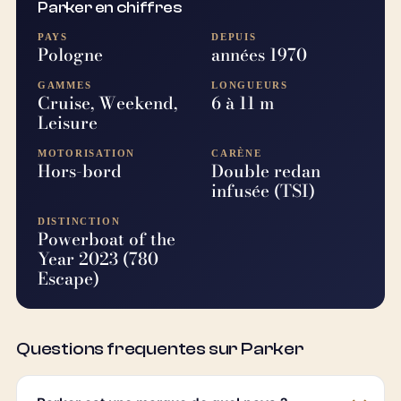
Parker en chiffres
PAYS
DEPUIS
Pologne
années 1970
GAMMES
LONGUEURS
Cruise, Weekend,
6 à 11 m
Leisure
MOTORISATION
CARÈNE
Hors-bord
Double redan
infusée (TSI)
DISTINCTION
Powerboat of the
Year 2023 (780
Escape)
Questions frequentes sur Parker