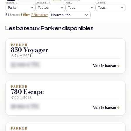
MARQUE
LONGUEUR
PRIX
CABINE
31
bateaux
1 filtre
Réinitialiser
Les bateaux Parker disponibles
PARKER
OCCASION
850 Voyager
8,74 m
2021
112 000 € TTC
Voir le bateau
PARKER
OCCASION
780 Escape
7,99 m
2023
119 900 € TTC
Voir le bateau
PARKER
OCCASION