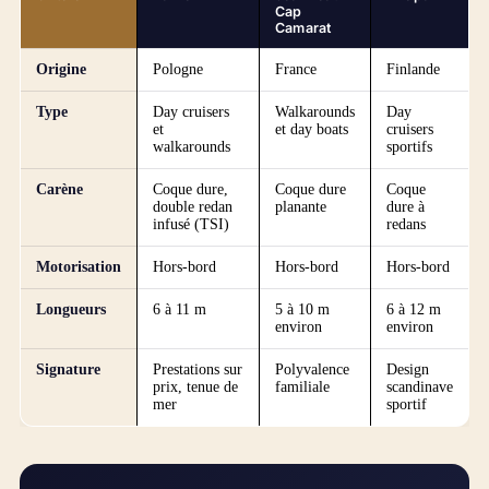
Cap
Camarat
Origine
Pologne
France
Finlande
Type
Day cruisers
Walkarounds
Day
et
et day boats
cruisers
walkarounds
sportifs
Carène
Coque dure,
Coque dure
Coque
double redan
planante
dure à
infusé (TSI)
redans
Motorisation
Hors-bord
Hors-bord
Hors-bord
Longueurs
6 à 11 m
5 à 10 m
6 à 12 m
environ
environ
Signature
Prestations sur
Polyvalence
Design
prix, tenue de
familiale
scandinave
mer
sportif