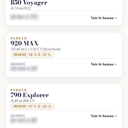
850 Voyager
8,74 m
2022
119 900 € TTC
Voir le bateau
PARKER
DÉSTOCKAGE
PROMO
920 MAX
10,40 m
2 x 150 CV (hors-bord)
REMISE -16 % À -21 %
190 000 €
Voir le bateau
159 000 € HT
PARKER
DÉSTOCKAGE
PROMO
790 Explorer
8,40 m
300 CV
REMISE -17 % À -22 %
133 000 €
Voir le bateau
110 000 € HT