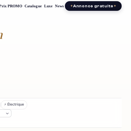
Prix PROMO
Catalogue
Luxe
News
Annonce gratuite
n
⚡ Électrique