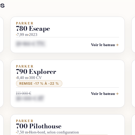
es
PARKER
OCCASION
780 Escape
7,99 m
2023
119 900 € TTC
Voir le bateau
PARKER
DÉSTOCKAGE
PROMO
790 Explorer
8,40 m
300 CV
REMISE -17 % À -22 %
133 000 €
Voir le bateau
110 000 € HT
PARKER
INFO & RECHERCHE
700 Pilothouse
7,50 m
Hors-bord, selon configuration