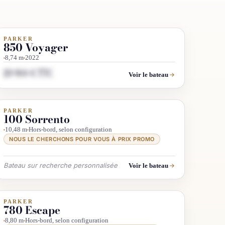
PARKER
OCCASION
850 Voyager
8,74 m
2022
119 900 € TTC
Voir le bateau
PARKER
INFO & RECHERCHE
100 Sorrento
10,48 m
Hors-bord, selon configuration
NOUS LE CHERCHONS POUR VOUS À PRIX PROMO
Bateau sur recherche personnalisée
Voir le bateau
PARKER
INFO & RECHERCHE
780 Escape
8,80 m
Hors-bord, selon configuration