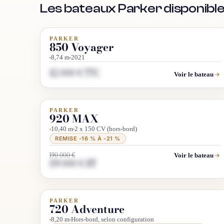
Les bateaux Parker disponibl
PARKER
OCCASION
850 Voyager
8,74 m
2021
112 000 € TTC
Voir le bateau
PARKER
DÉSTOCKAGE
PROMO
920 MAX
10,40 m
2 x 150 CV (hors-bord)
REMISE -16 % À -21 %
190 000 €
Voir le bateau
159 000 € HT
PARKER
INFO & RECHERCHE
720 Adventure
8,20 m
Hors-bord, selon configuration