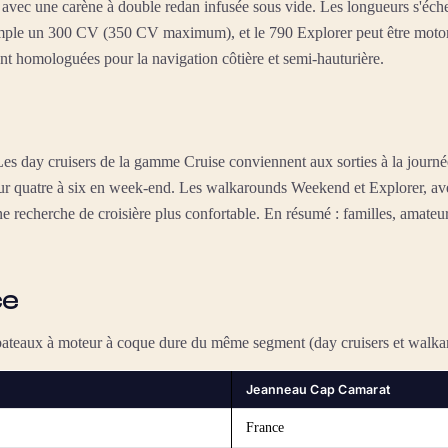
 avec une carène à double redan infusée sous vide. Les longueurs s'éch
exemple un 300 CV (350 CV maximum), et le 790 Explorer peut être mot
ant homologuées pour la navigation côtière et semi-hauturière.
Les day cruisers de la gamme Cruise conviennent aux sorties à la journé
ur quatre à six en week-end. Les walkarounds Weekend et Explorer, ave
recherche de croisière plus confortable. En résumé : familles, amateurs
ce
bateaux à moteur à coque dure du même segment (day cruisers et walka
Jeanneau Cap Camarat
France