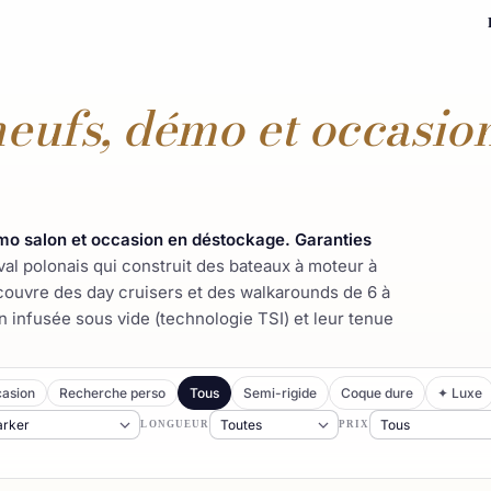
neufs, démo et occasio
émo salon et occasion en déstockage. Garanties
val polonais qui construit des bateaux à moteur à
couvre des day cruisers et des walkarounds de 6 à
 infusée sous vide (technologie TSI) et leur tenue
asion
Recherche perso
Tous
Semi-rigide
Coque dure
✦ Luxe
LONGUEUR
PRIX