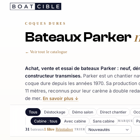
Passer
au
contenu
COQUES DURES
Bateaux Parker
← Voir tout le catalogue
Achat, vente et essai de bateaux Parker : neuf, d
constructeur transmises.
Parker est un chantier na
coque dure depuis les années 1970. Sa production 
11 mètres, reconnus pour leur carène à double redan
de mer.
En savoir plus ↓
Tous
Déstockage
Démo salon
Direct chantier
Occ
Cabine : tous
Avec cabine
Sans cabine
MARQUE
31
bateaux
1 filtre
Réinitialiser
TRIER