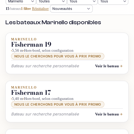
15
bateaux
1 filtre
Réinitialiser
Les bateaux Marinello disponibles
MARINELLO
INFO & RECHERCHE
Fisherman 19
5,56 m
Hors-bord, selon configuration
NOUS LE CHERCHONS POUR VOUS À PRIX PROMO
Bateau sur recherche personnalisée
Voir le bateau
MARINELLO
INFO & RECHERCHE
Fisherman 17
5,40 m
Hors-bord, selon configuration
NOUS LE CHERCHONS POUR VOUS À PRIX PROMO
Bateau sur recherche personnalisée
Voir le bateau