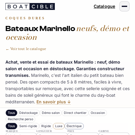
Passer
Catalogue
au
contenu
COQUES DURES
neufs, démo et
Bateaux Marinello
occasion
← Voir tout le catalogue
Achat, vente et essai de bateaux Marinello : neuf, démo
salon et occasion en déstockage. Garanties constructeur
transmises.
Marinello, c'est l'art italien du petit bateau bien
pensé. Des open compacts de 5 à 8 mètres, faciles à vivre,
transportables sur remorque, avec cette sellerie soignée et ces
bains de soleil généreux qui font le charme du day-boat
méditerranéen.
En savoir plus ↓
Tous
Déstockage
Démo salon
Direct chantier
Occasion
Recherche perso
Tous
Semi-rigide
MARQUE
LONGUEUR
PRIX
CABINE