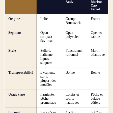
Activ
Marine
Cap
Ferret
Origine
Italie
Groupe
France
Brunswick
Segment
Open
Open
Open et
compact
polyvalent
cabine
day-boat
Style
Sellerie
Fonctionnel,
Marin,
italienne,
rationnel
atlantique
lignes
soignées
Transportabilité
Excellente
Bonne
Bonne
sur la
plupart des
modèles
Usage type
Farniente,
Loisirs et
Pêche et
pêche-
sports
balade
promenade
nautiques
côtière
Format
5 à 7,65 m
4 à 8 m
5 à 7 m