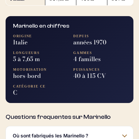
Marinello en chiffres
ORIGINE
DEPUIS
Italie
années 1970
LONGUEURS
GAMMES
5 à 7,65 m
4 familles
MOTORISATION
PUISSANCES
hors-bord
40 à 115 CV
CATÉGORIE CE
C
Questions frequentes sur Marinello
Où sont fabriqués les Marinello ?