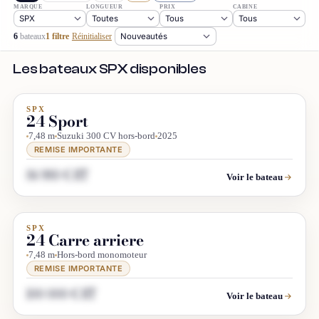
MARQUE
LONGUEUR
PRIX
CABINE
6
bateaux
1 filtre
Réinitialiser
Les bateaux SPX disponibles
SPX
DÉSTOCKAGE
24 Sport
7,48 m
Suzuki 300 CV hors-bord
2025
REMISE IMPORTANTE
86 980 € HT
Voir le bateau
SPX
DIRECT CHANTIER
24 Carre arriere
7,48 m
Hors-bord monomoteur
REMISE IMPORTANTE
100 000 € HT
Voir le bateau