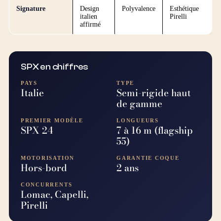
Signature
Design
Polyvalence
Esthétique
italien
Pirelli
affirmé
SPX en chiffres
PAYS
TYPE
Italie
Semi-rigide haut
de gamme
PREMIER MODÈLE
LONGUEURS
SPX 24
7 à 16 m (flagship
55)
MOTORISATION
GARANTIE COQUE
Hors-bord
2 ans
CONCURRENTS
Lomac, Capelli,
Pirelli