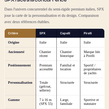
Dans l'univers concurrentiel du semi-rigide premium italien, SPX
joue la carte de la personnalisation et du design. Comparaison
avec deux références établies.
Critère
SPX
Capelli
Pirelli
Origine
Italie
Italie
Italie
Ancienneté
Chantier
Chantier
Marque liée
récent
historique
à Pirelli
Positionnement
Premium
Familial et
Sportif /
accessible
location
propriétaires
de yachts
Personnalisation
Totale
Structurée
Structurée
(gelcoat,
sellerie)
Gamme
7 à 16 m
Large,
Sportive et
(SPX 55)
familiale
statutaire