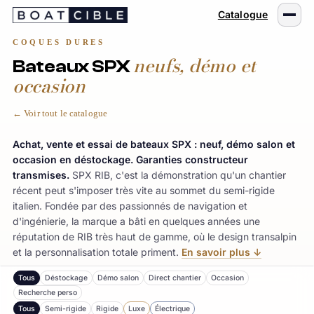
Passer
Catalogue
au
contenu
COQUES DURES
neufs, démo et
Bateaux SPX
occasion
← Voir tout le catalogue
Achat, vente et essai de bateaux SPX : neuf, démo salon et
occasion en déstockage. Garanties constructeur
transmises.
SPX RIB, c'est la démonstration qu'un chantier
récent peut s'imposer très vite au sommet du semi-rigide
italien. Fondée par des passionnés de navigation et
d'ingénierie, la marque a bâti en quelques années une
réputation de RIB très haut de gamme, où le design transalpin
et la personnalisation totale priment.
En savoir plus ↓
Tous
Déstockage
Démo salon
Direct chantier
Occasion
Recherche perso
Tous
Semi-rigide