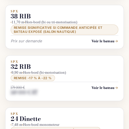
SPX
DÉMO SALON
LUXE
38 RIB
11,70 m
Hors-bord (bi ou tri-motorisation)
REMISE SIGNIFICATIVE SI COMMANDE ANTICIPÉE ET
BATEAU EXPOSÉ (SALON NAUTIQUE)
Prix sur demande
Voir le bateau
SPX
DÉSTOCKAGE
LUXE
32 RIB
9,90 m
Hors-bord (bi-motorisation)
REMISE -17 % À -22 %
179 000 €
Voir le bateau
149 000 € HT
SPX
INFO & RECHERCHE
24 Dinette
7,48 m
Hors-bord monomoteur