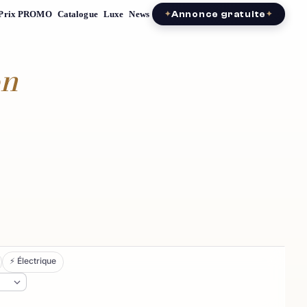
Prix PROMO
Catalogue
Luxe
News
Annonce gratuite
on
⚡ Électrique