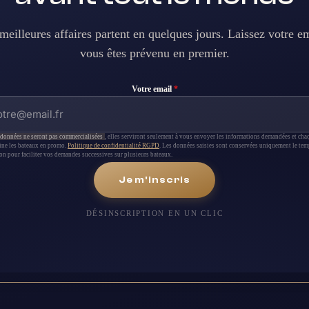
meilleures affaires partent en quelques jours. Laissez votre em
vous êtes prévenu en premier.
Votre email
*
données ne seront pas commercialisées
, elles serviront seulement à vous envoyer les informations demandées et cha
ine les bateaux en promo.
Politique de confidentialité RGPD
. Les données saisies sont conservées uniquement le tem
on pour faciliter vos demandes successives sur plusieurs bateaux.
Je m'inscris
DÉSINSCRIPTION EN UN CLIC