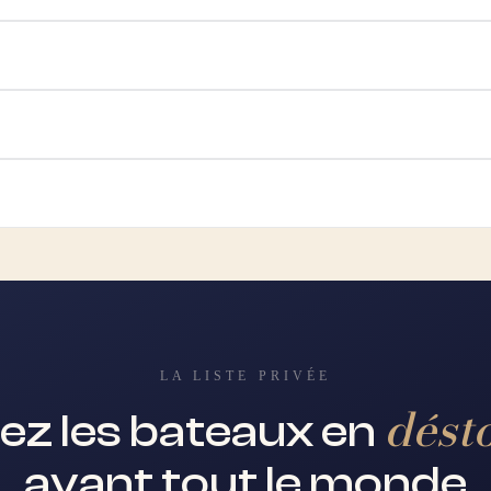
LA LISTE PRIVÉE
dést
ez les bateaux en
avant tout le monde