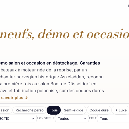
neufs, démo et occasi
démo salon et occasion en déstockage. Garanties
bateaux à moteur née de la reprise, par un
 chantier norvégien historique Askeladden, reconnu
a première fois au salon Boot de Düsseldorf en
ve et fabrication polonaise, sur des coques dures
 savoir plus ↓
asion
Recherche perso
Tous
Semi-rigide
Coque dure
✦ Luxe
LONGUEUR
PRIX