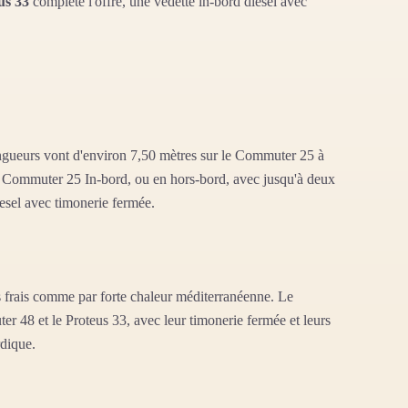
us 33
complète l'offre, une vedette in-bord diesel avec
ongueurs vont d'environ 7,50 mètres sur le Commuter 25 à
le Commuter 25 In-bord, ou en hors-bord, avec jusqu'à deux
esel avec timonerie fermée.
ps frais comme par forte chaleur méditerranéenne. Le
 48 et le Proteus 33, avec leur timonerie fermée et leurs
rdique.