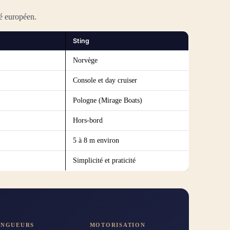
é européen.
Sting
Norvège
Console et day cruiser
Pologne (Mirage Boats)
Hors-bord
5 à 8 m environ
Simplicité et praticité
ONGUEURS
MOTORISATION