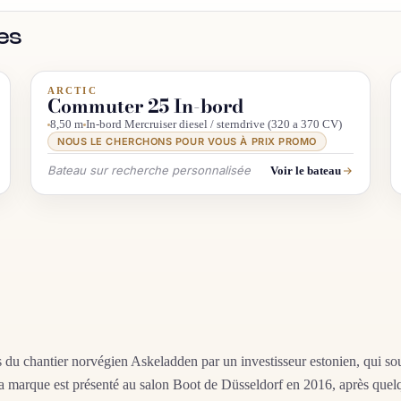
es
ARCTIC
INFO & RECHERCHE
Commuter 25 In-bord
8,50 m
In-bord Mercruiser diesel / sterndrive (320 a 370 CV)
NOUS LE CHERCHONS POUR VOUS À PRIX PROMO
Bateau sur recherche personnalisée
Voir le bateau
s du chantier norvégien Askeladden par un investisseur estonien, qui sou
la marque est présenté au salon Boot de Düsseldorf en 2016, après quelq