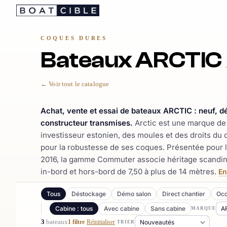
Passer
au
contenu
COQUES DURES
Bateaux ARCTIC
← Voir tout le catalogue
Achat, vente et essai de bateaux ARCTIC : neuf, 
constructeur transmises.
Arctic est une marque de 
investisseur estonien, des moules et des droits du
pour la robustesse de ses coques. Présentée pour l
2016, la gamme Commuter associe héritage scandina
in-bord et hors-bord de 7,50 à plus de 14 mètres.
En
Tous
Déstockage
Démo salon
Direct chantier
Occ
Cabine : tous
Avec cabine
Sans cabine
MARQUE
3
bateaux
1 filtre
Réinitialiser
TRIER