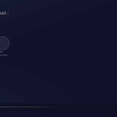
ail :
que
ps de la