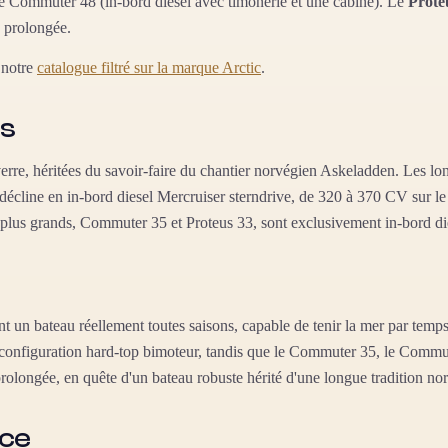
le Commuter 48 (in-bord diesel avec timonerie et une cabine). Le
Prote
e prolongée.
 notre
catalogue filtré sur la marque Arctic
.
es
verre, héritées du savoir-faire du chantier norvégien Askeladden. Les l
décline en in-bord diesel Mercruiser sterndrive, de 320 à 370 CV sur 
plus grands, Commuter 35 et Proteus 33, sont exclusivement in-bord di
ent un bateau réellement toutes saisons, capable de tenir la mer par tem
configuration hard-top bimoteur, tandis que le Commuter 35, le Commuter
 prolongée, en quête d'un bateau robuste hérité d'une longue tradition no
nce