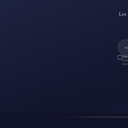
Les 
Vos 
sema
sessi