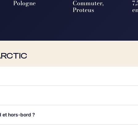
Pologne
Commuter,
7,
Proteus
e
ARCTIC
d et hors-bord ?