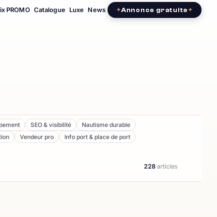
rix PROMO
Catalogue
Luxe
News
Annonce gratuite
ipement
SEO & visibilité
Nautisme durable
tion
Vendeur pro
Info port & place de port
228
articles