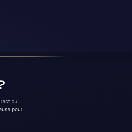
?
rect du
geuse pour