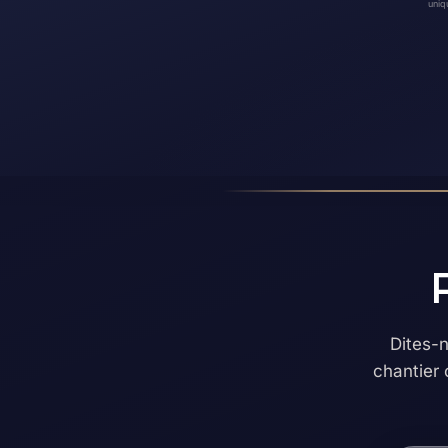
uniq
Dites-
chantier 