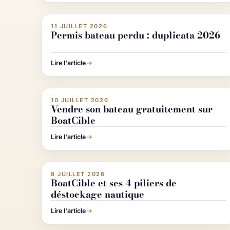
Image IA
Imag
11 JUILLET 2026
ACTUALITÉ NAUTISME
Permis bateau perdu : duplicata 2026
Lire l'article
Image IA
Imag
10 JUILLET 2026
ACHETER & VENDRE UN BATEAU
Vendre son bateau gratuitement sur
BoatCible
Lire l'article
Image IA
Imag
8 JUILLET 2026
ACHETER & VENDRE UN BATEAU
BoatCible et ses 4 piliers de
déstockage nautique
Lire l'article
Image IA
Imag