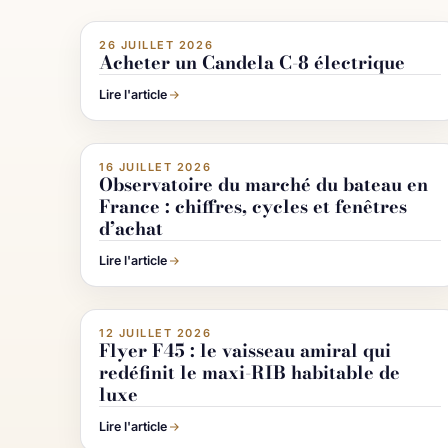
Image IA
Imag
26 JUILLET 2026
ACTUALITÉ NAUTISME
Acheter un Candela C-8 électrique
Lire l'article
Image IA
Imag
16 JUILLET 2026
ACTUALITÉ NAUTISME
Observatoire du marché du bateau en
France : chiffres, cycles et fenêtres
d’achat
Lire l'article
Image IA
Imag
12 JUILLET 2026
ACHETER & VENDRE UN BATEAU
Flyer F45 : le vaisseau amiral qui
redéfinit le maxi-RIB habitable de
luxe
Lire l'article