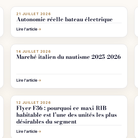
e IA
Image IA
21 JUILLET 2026
ACTUALITÉ NAUTISME
Autonomie réelle bateau électrique
Lire l'article
e IA
Image IA
14 JUILLET 2026
ACTUALITÉ NAUTISME
Marché italien du nautisme 2025-2026
Lire l'article
e IA
Image IA
12 JUILLET 2026
ACHETER & VENDRE UN BATEAU
Flyer F36 : pourquoi ce maxi-RIB
habitable est l’une des unités les plus
désirables du segment
Lire l'article