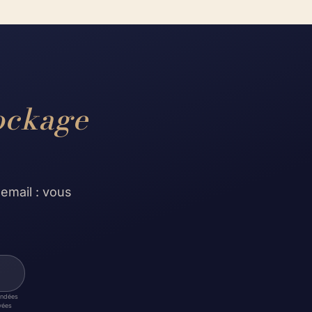
ockage
 email : vous
mandées
vées