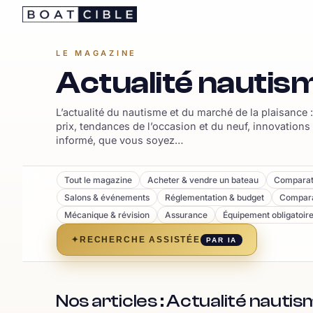
Passer
au
contenu
LE MAGAZINE
Actualité nautis
L’actualité du nautisme et du marché de la plaisance
prix, tendances de l’occasion et du neuf, innovations 
informé, que vous soyez…
Tout le magazine
Acheter & vendre un bateau
Comparat
Salons & événements
Réglementation & budget
Compara
Mécanique & révision
Assurance
Équipement obligatoir
✦
RECHERCHE ASSISTÉE
PAR IA
Nos articles : Actualité nauti