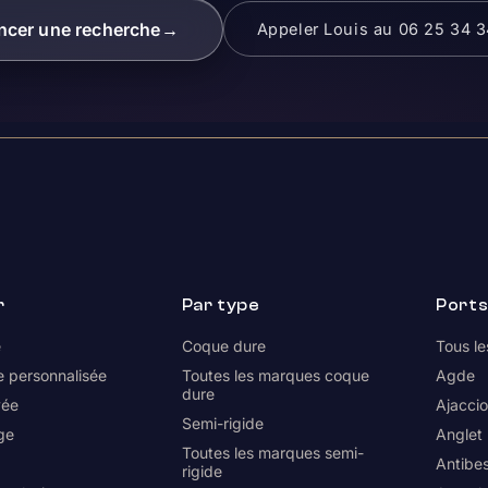
ncer une recherche
→
Appeler Louis au 06 25 34 
r
Par type
Port
e
Coque dure
Tous le
 personnalisée
Toutes les marques coque
Agde
dure
vée
Ajacci
Semi-rigide
ge
Anglet
Toutes les marques semi-
Antibe
rigide