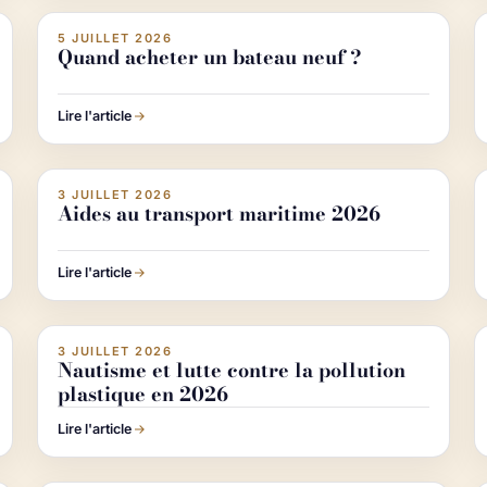
5 JUILLET 2026
ACHETER & VENDRE UN BATEAU
Quand acheter un bateau neuf ?
Lire l'article
e IA
Image IA
3 JUILLET 2026
ACTUALITÉ NAUTISME
Aides au transport maritime 2026
Lire l'article
e IA
Image IA
3 JUILLET 2026
ACTUALITÉ NAUTISME
Nautisme et lutte contre la pollution
plastique en 2026
Lire l'article
e IA
Image IA