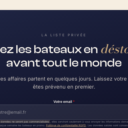
LA LISTE PRIVÉE
dést
ez les bateaux en
avant tout le monde
es affaires partent en quelques jours. Laissez votre
êtes prévenu en premier.
Votre email
*
 données ne seront pas commercialisées
, elles serviront seulement à vous envoyer les informations de
haque semaine les bateaux en promo.
Politique de confidentialité RGPD
. Les données saisies sont conser