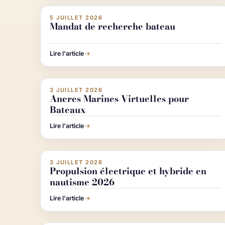
5 JUILLET 2026
ACHETER & VENDRE UN BATEAU
Mandat de recherche bateau
Lire l'article
Image IA
Imag
3 JUILLET 2026
ACTUALITÉ NAUTISME
Ancres Marines Virtuelles pour
Bateaux
Lire l'article
Image IA
Imag
3 JUILLET 2026
ACTUALITÉ NAUTISME
Propulsion électrique et hybride en
nautisme 2026
Lire l'article
Image IA
Imag