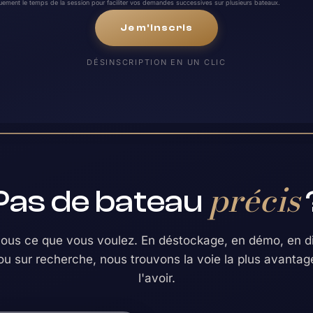
uement le temps de la session pour faciliter vos demandes successives sur plusieurs bateaux.
Je m'inscris
DÉSINSCRIPTION EN UN CLIC
précis
Pas de bateau
nous ce que vous voulez. En déstockage, en démo, en di
ou sur recherche, nous trouvons la voie la plus avanta
l'avoir.