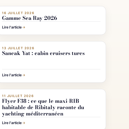
16 JUILLET 2026
ACHETER & VENDRE UN BATEAU
Gamme Sea Ray 2026
Lire l'article
13 JUILLET 2026
ACHETER & VENDRE UN BATEAU
Sancak Yat : cabin cruisers turcs
Lire l'article
11 JUILLET 2026
ACHETER & VENDRE UN BATEAU
Flyer F38 : ce que le maxi-RIB
habitable de Ribitaly raconte du
yachting méditerranéen
Lire l'article