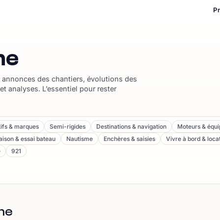
P
me
 : annonces des chantiers, évolutions des
et analyses. L’essentiel pour rester
ifs & marques
Semi-rigides
Destinations & navigation
Moteurs & équ
ison & essai bateau
Nautisme
Enchères & saisies
Vivre à bord & loca
e
921
sme