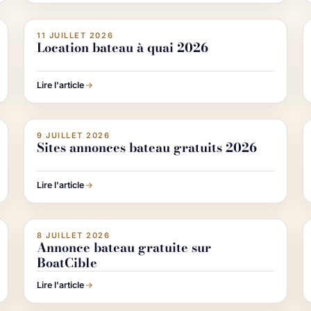
e IA
Image IA
11 JUILLET 2026
ACTUALITÉ NAUTISME
Location bateau à quai 2026
Lire l'article
e IA
Image IA
9 JUILLET 2026
ACHETER & VENDRE UN BATEAU
Sites annonces bateau gratuits 2026
Lire l'article
e IA
Image IA
8 JUILLET 2026
ACHETER & VENDRE UN BATEAU
Annonce bateau gratuite sur
BoatCible
Lire l'article
e IA
Image IA