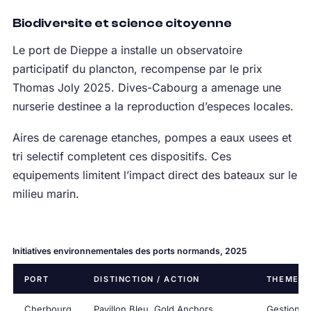
Biodiversite et science citoyenne
Le port de Dieppe a installe un observatoire
participatif du plancton, recompense par le prix
Thomas Joly 2025. Dives-Cabourg a amenage une
nurserie destinee a la reproduction d’especes locales.
Aires de carenage etanches, pompes a eaux usees et
tri selectif completent ces dispositifs. Ces
equipements limitent l’impact direct des bateaux sur le
milieu marin.
Initiatives environnementales des ports normands, 2025
PORT
DISTINCTION / ACTION
THEME
Cherbourg
Pavillon Bleu, Gold Anchors,
Gestion g