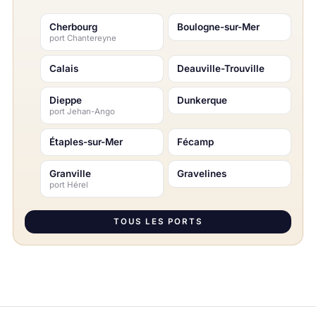
Cherbourg
Boulogne-sur-Mer
port Chantereyne
Calais
Deauville-Trouville
Dieppe
Dunkerque
port Jehan-Ango
Étaples-sur-Mer
Fécamp
Granville
Gravelines
port Hérel
TOUS LES PORTS