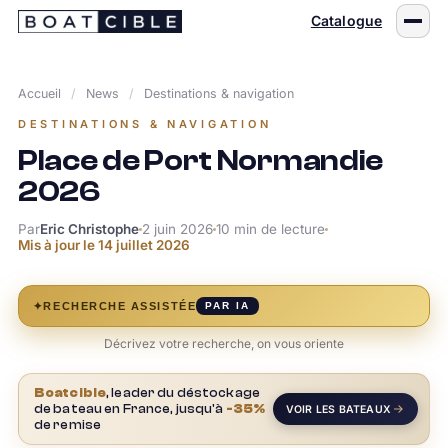
Passer
Catalogue
au
contenu
Accueil
/
News
/
Destinations & navigation
DESTINATIONS & NAVIGATION
Place de Port Normandie
2026
Par
Eric Christophe
2 juin 2026
10 min de lecture
Mis à jour le
14 juillet 2026
✦
RECHERCHE ASSISTÉE
PAR IA
Décrivez votre recherche, on vous oriente
Boatcible
, leader du déstockage
de bateau en France, jusqu'à
-35%
VOIR LES BATEAUX
de remise