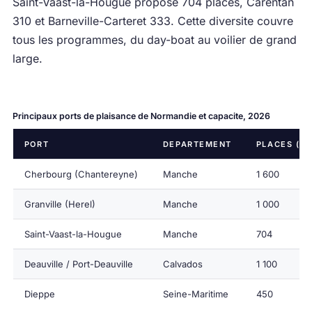
Saint-Vaast-la-Hougue propose 704 places, Carentan
310 et Barneville-Carteret 333. Cette diversite couvre
tous les programmes, du day-boat au voilier de grand
large.
Principaux ports de plaisance de Normandie et capacite, 2026
PORT
DEPARTEMENT
PLACES (EN
Cherbourg (Chantereyne)
Manche
1 600
Granville (Herel)
Manche
1 000
Saint-Vaast-la-Hougue
Manche
704
Deauville / Port-Deauville
Calvados
1 100
Dieppe
Seine-Maritime
450