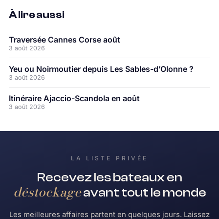
À lire aussi
Traversée Cannes Corse août
3 août 2026
Yeu ou Noirmoutier depuis Les Sables-d’Olonne ?
3 août 2026
Itinéraire Ajaccio-Scandola en août
3 août 2026
LA LISTE PRIVÉE
Recevez les bateaux en
déstockage
avant tout le monde
Les meilleures affaires partent en quelques jours. Laissez