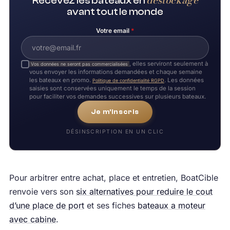
déstockage
Recevez les bateaux en
avant tout le monde
Votre email
*
, elles serviront seulement à
Vos données ne seront pas commercialisées
vous envoyer les informations demandées et chaque semaine
les bateaux en promo.
. Les données
Politique de confidentialité RGPD
saisies sont conservées uniquement le temps de la session
pour faciliter vos demandes successives sur plusieurs bateaux.
Je m'inscris
DÉSINSCRIPTION EN UN CLIC
Pour arbitrer entre achat, place et entretien, BoatCible
renvoie vers son
six alternatives pour reduire le cout
d’une place de port
et ses fiches
bateaux a moteur
avec cabine
.