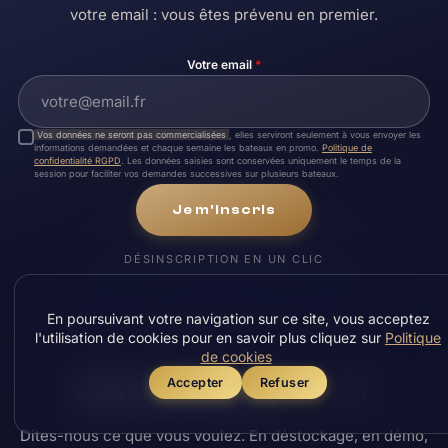
votre email : vous êtes prévenu en premier.
Votre email
*
Vos données ne seront pas commercialisées
, elles serviront seulement à vous envoyer les
informations demandées et chaque semaine les bateaux en promo.
Politique de
confidentialité RGPD
. Les données saisies sont conservées uniquement le temps de la
session pour faciliter vos demandes successives sur plusieurs bateaux.
Je m'inscris
DÉSINSCRIPTION EN UN CLIC
En poursuivant votre navigation sur ce site, vous acceptez
l'utilisation de cookies pour en savoir plus cliquez sur
Politique
de cookies
précis
Accepter
Refuser
Pas de bateau
?
Dites-nous ce que vous voulez. En déstockage, en démo,