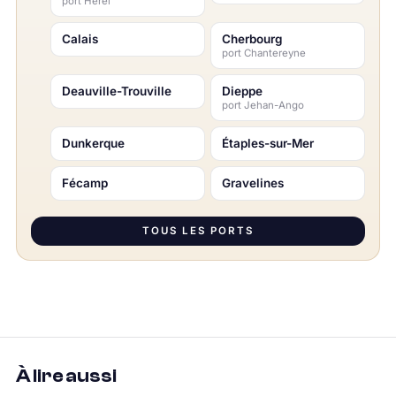
port Hérel
Calais
Cherbourg
port Chantereyne
Deauville-Trouville
Dieppe
port Jehan-Ango
Dunkerque
Étaples-sur-Mer
Fécamp
Gravelines
TOUS LES PORTS
À lire aussi