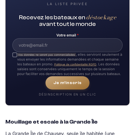
LA LISTE PRIVÉE
déstockage
Recevez les bateaux en
avant tout le monde
Votre email
*
, elles serviront seulement à
Vos données ne seront pas commercialisées
vous envoyer les informations demandées et chaque semaine
les bateaux en promo.
. Les données
Politique de confidentialité RGPD
saisies sont conservées uniquement le temps de la session
pour faciliter vos demandes successives sur plusieurs bateaux.
Je m'inscris
DÉSINSCRIPTION EN UN CLIC
Mouillage et escale à la Grande Île
La Grande Île de Chausey, seule île habitée (une