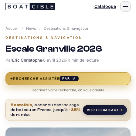
Passer
Catalogue
au
contenu
Accueil
/
News
/
Destinations & navigation
DESTINATIONS & NAVIGATION
Escale Granville 2026
Par
Eric Christophe
8 avril 2026
11 min de lecture
✦
RECHERCHE ASSISTÉE
PAR IA
Décrivez votre recherche, on vous oriente
Boatcible
, leader du déstockage
de bateau en France, jusqu'à
-35%
VOIR LES BATEAUX
de remise