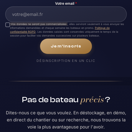
Votre email
*
Vos données ne seront pas commercialisées
, elles serviront seulement à vous envoyer les
informations demandées et chaque semaine les bateaux en promo.
Politique de
confidentialité RGPD
. Les données saisies sont conservées uniquement le temps de la
session pour faciliter vos demandes successives sur plusieurs bateaux.
Je m'inscris
DÉSINSCRIPTION EN UN CLIC
précis
Pas de bateau
?
Dites-nous ce que vous voulez. En déstockage, en démo,
en direct du chantier ou sur recherche, nous trouvons la
voie la plus avantageuse pour l'avoir.