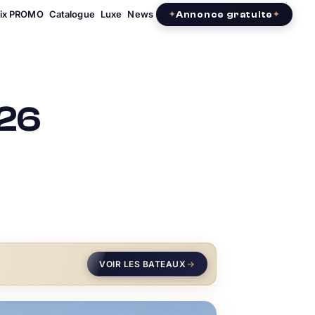
rix PROMO
Catalogue
Luxe
News
Annonce gratuite
026
VOIR LES BATEAUX