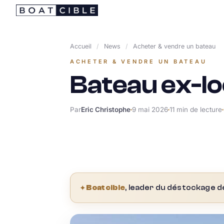
Passer
au
contenu
Accueil
/
News
/
Acheter & vendre un bateau
ACHETER & VENDRE UN BATEAU
Bateau ex-lo
Par
Eric Christophe
9 mai 2026
11 min de lecture
✦
Boatcible
, leader du déstockage d