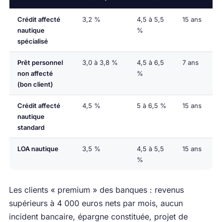
Crédit affecté
3,2 %
4,5 à 5,5
15 ans
nautique
%
spécialisé
Prêt personnel
3,0 à 3,8 %
4,5 à 6,5
7 ans
non affecté
%
(bon client)
Crédit affecté
4,5 %
5 à 6,5 %
15 ans
nautique
standard
LOA nautique
3,5 %
4,5 à 5,5
15 ans
%
Les clients « premium » des banques : revenus
supérieurs à 4 000 euros nets par mois, aucun
incident bancaire, épargne constituée, projet de