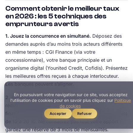
Comment obtenir le meilleur taux
en 2026 : les 5 techniques des
emprunteurs avertis
1. Jouez la concurrence en simultané.
Déposez des
demandes auprès d’au moins trois acteurs différents
en même temps : CGI Finance (via votre
concessionnaire), votre banque principale et un
organisme digital (Younited Credit, Cofidis). Présentez
les meilleures offres reçues à chaque interlocuteur.
Les banques peuvent s’aligner.
En poursuivant votre navigation sur ce site, vous acceptez
2. Apport de 20 à 30 % minimum.
Un apport de 30 %
l'utilisation de cookies pour en savoir plus cliquez sur
Politique
réduit le taux de 0,5 à 1 % par rapport à un
de cookies
financement intégral, et réduit le coût total des intérêts
Accepter
Refuser
de 15 à 20 %. Ne consacrez pas tout votre apport :
gardez une réserve de 3 mois de mensualités.