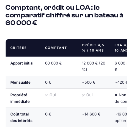
Comptant, crédit ou LOA : le
comparatif chiffré sur un bateau à
60 000 €
CRÉDIT 4,5
LOA 4,5 
CRITÈRE
COMPTANT
% / 10 ANS
10 ANS
Apport initial
60 000 €
12 000 € (20
6 000 à 
%)
€
Mensualité
0 €
~500 €
~420 € (l
Propriété
✅ Oui
✅ Oui
❌ Non (en
immédiate
de contra
Coût total
0 €
~14 600 €
~16 000 
des intérêts
option ac