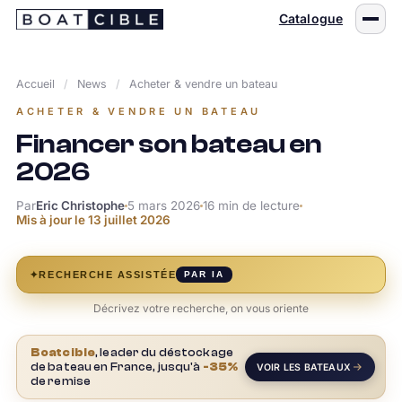
Passer
Catalogue
au
contenu
Accueil
/
News
/
Acheter & vendre un bateau
ACHETER & VENDRE UN BATEAU
Financer son bateau en
2026
Par
Eric Christophe
5 mars 2026
16 min de lecture
Mis à jour le
13 juillet 2026
✦
RECHERCHE ASSISTÉE
PAR IA
Décrivez votre recherche, on vous oriente
Boatcible
, leader du déstockage
de bateau en France, jusqu'à
-35%
VOIR LES BATEAUX
de remise