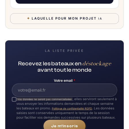
✦
LAQUELLE POUR MON PROJET
IA
LA LISTE PRIVÉE
déstockage
Recevez les bateaux en
avant tout le monde
Votre email
*
, elles serviront seulement à
Vos données ne seront pas commercialisées
vous envoyer les informations demandées et chaque semaine
les bateaux en promo.
. Les données
Politique de confidentialité RGPD
saisies sont conservées uniquement le temps de la session
pour faciliter vos demandes successives sur plusieurs bateaux.
Je m'inscris