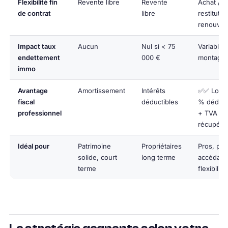
Flexibilité fin
Revente libre
Revente
Achat /
de contrat
libre
restitutio
renouvel
Impact taux
Aucun
Nul si < 75
Variable 
endettement
000 €
montage
immo
Avantage
Amortissement
Intérêts
✅✅ Loyer
fiscal
déductibles
% déduct
professionnel
+ TVA
récupéra
Idéal pour
Patrimoine
Propriétaires
Pros, pri
solide, court
long terme
accédant
terme
flexibilité