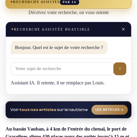
✦
RECHERCHE ASSISTÉE
PAR IA
Décrivez votre recherche, on vous oriente
×
✦
RECHERCHE ASSISTÉE BOATCIBLE
Bonjour. Quel est le sujet de votre recherche ?
↑
Assistant IA. Il oriente, il ne remplace pas Louis.
Voir
tous nos articles
sur le nautisme
LES ARTICLES
Au bassin Vauban, à 4 km de l’entrée du chenal, le port de
Gravelines aligne 430 places pour des unités jusqu’à 15 m et