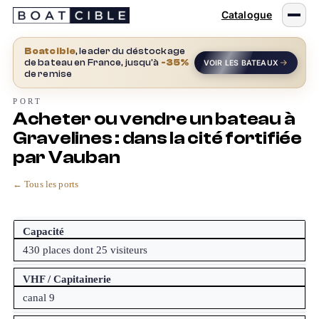
Passer
Catalogue
au
contenu
Boatcible
, leader du déstockage
de bateau en France, jusqu'à
-35%
VOIR LES BATEAUX
de remise
PORT
Acheter ou vendre un bateau à
Gravelines : dans la cité fortifiée
par Vauban
← Tous les ports
Capacité
430 places dont 25 visiteurs
VHF / Capitainerie
canal 9