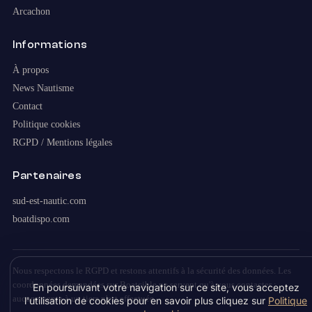
Arcachon
Informations
À propos
News Nautisme
Contact
Politique cookies
RGPD / Mentions légales
Partenaires
sud-est-nautic.com
boatdispo.com
Nous respectons le RGPD et restons attentifs à la sécurité des données. Les
coordonnées demandées sur Boatcible ne servent qu'à vous contacter :
En poursuivant votre navigation sur ce site, vous acceptez
aucune vente à un tiers n'est effectuée.
l'utilisation de cookies pour en savoir plus cliquez sur
Politique