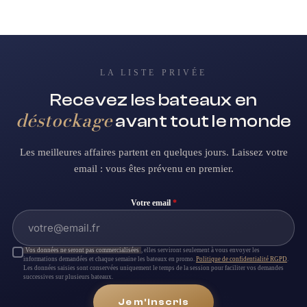
LA LISTE PRIVÉE
Recevez les bateaux en
déstockage
avant tout le monde
Les meilleures affaires partent en quelques jours. Laissez votre
email : vous êtes prévenu en premier.
Votre email
*
Vos données ne seront pas commercialisées
, elles serviront seulement à vous envoyer les
informations demandées et chaque semaine les bateaux en promo.
Politique de confidentialité RGPD
.
Les données saisies sont conservées uniquement le temps de la session pour faciliter vos demandes
successives sur plusieurs bateaux.
Je m'inscris