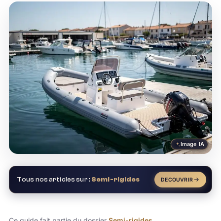
Image IA
Tous nos articles sur :
Semi-rigides
DECOUVRIR
Ce guide fait partie du dossier
Semi-rigides
.