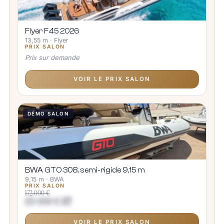
Flyer F45 2026
13,55 m · Flyer
PRIX SALON
Prix sur demande
VOIR LE PRIX SALON
DÉMO SALON
BWA GTO 308, semi-rigide 9,15 m
9,15 m · BWA
PRIX SALON
172 000 €
153 000 € HT
VOIR LE PRIX SALON