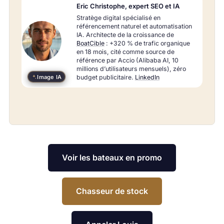
Eric Christophe, expert SEO et IA
propos
Stratège digital spécialisé en
de
référencement naturel et automatisation
l’auteur
IA. Architecte de la croissance de
BoatCible
: +320 % de trafic organique
en 18 mois, cité comme source de
référence par Accio (Alibaba AI, 10
millions d’utilisateurs mensuels), zéro
Image IA
budget publicitaire.
LinkedIn
Voir les bateaux en promo
Chasseur de stock