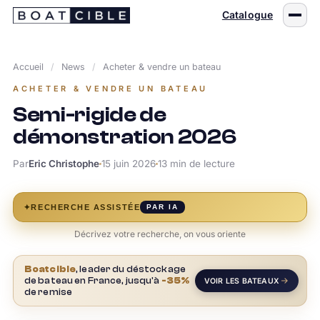
Passer
Catalogue
au
contenu
Accueil
/
News
/
Acheter & vendre un bateau
ACHETER & VENDRE UN BATEAU
Semi-rigide de
démonstration 2026
Par
Eric Christophe
15 juin 2026
13 min de lecture
✦
RECHERCHE ASSISTÉE
PAR IA
Décrivez votre recherche, on vous oriente
Boatcible
, leader du déstockage
de bateau en France, jusqu'à
-35%
VOIR LES BATEAUX
de remise