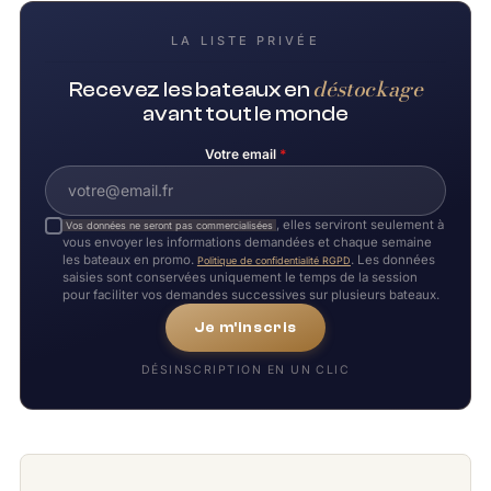
LA LISTE PRIVÉE
déstockage
Recevez les bateaux en
avant tout le monde
Votre email
*
, elles serviront seulement à
Vos données ne seront pas commercialisées
vous envoyer les informations demandées et chaque semaine
les bateaux en promo.
. Les données
Politique de confidentialité RGPD
saisies sont conservées uniquement le temps de la session
pour faciliter vos demandes successives sur plusieurs bateaux.
Je m'inscris
DÉSINSCRIPTION EN UN CLIC