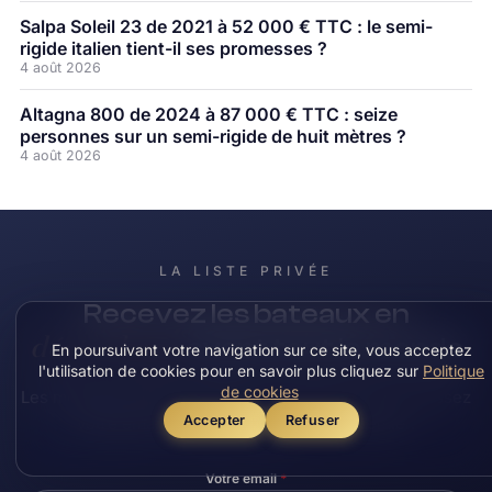
Salpa Soleil 23 de 2021 à 52 000 € TTC : le semi-
rigide italien tient-il ses promesses ?
4 août 2026
Altagna 800 de 2024 à 87 000 € TTC : seize
personnes sur un semi-rigide de huit mètres ?
4 août 2026
LA LISTE PRIVÉE
Recevez les bateaux en
déstockage
avant tout le monde
En poursuivant votre navigation sur ce site, vous acceptez
l'utilisation de cookies pour en savoir plus cliquez sur
Politique
de cookies
Les meilleures affaires partent en quelques jours. Laissez
Accepter
Refuser
votre email : vous êtes prévenu en premier.
Votre email
*