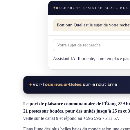
✦
RECHERCHE ASSISTÉE BOATCIBLE
Bonjour. Quel est le sujet de votre reche
Assistant IA. Il oriente, il ne remplace pas
Voir
tous nos articles
sur le nautisme
✦
Le port de plaisance communautaire de l’Étang Z’Abric
21 postes sur bouées, pour des unités jusqu’à 25 m et 3
veille sur le canal 9 et répond au +596 596 75 11 57.
Dans l’une des plus belles baies du monde selon une expr