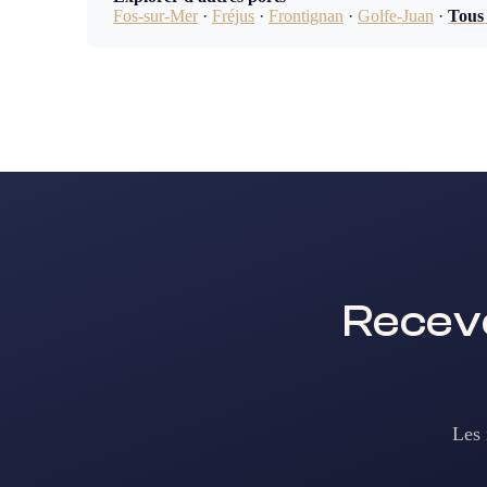
Fos-sur-Mer
·
Fréjus
·
Frontignan
·
Golfe-Juan
·
Tous 
Receve
Les 