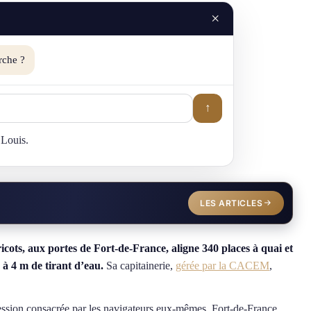
×
rche ?
↑
 Louis.
LES ARTICLES
ots, aux portes de Fort-de-France, aligne 340 places à quai et
 à 4 m de tirant d’eau.
Sa capitainerie,
gérée par la CACEM
,
ession consacrée par les navigateurs eux-mêmes, Fort-de-France