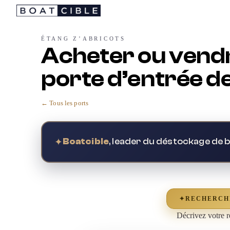
Passer
au
contenu
ÉTANG Z’ABRICOTS
Acheter ou vendr
porte d’entrée de
← Tous les ports
✦
Boatcible
, leader du déstockage de 
✦
RECHERCH
Décrivez votre r