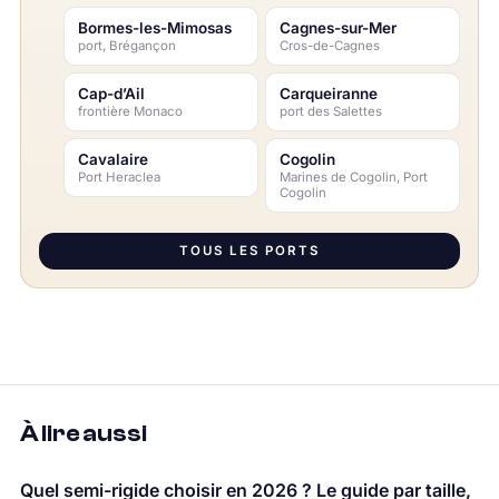
Bormes-les-Mimosas
Cagnes-sur-Mer
port, Brégançon
Cros-de-Cagnes
Cap-d’Ail
Carqueiranne
frontière Monaco
port des Salettes
Cavalaire
Cogolin
Port Heraclea
Marines de Cogolin, Port
Cogolin
TOUS LES PORTS
À lire aussi
Quel semi-rigide choisir en 2026 ? Le guide par taille,