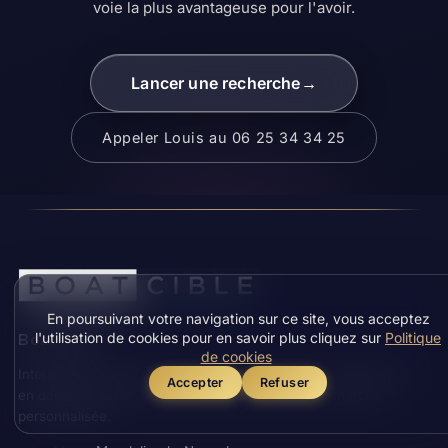
voie la plus avantageuse pour l'avoir.
Lancer une recherche
→
Appeler Louis au 06 25 34 34 25
En poursuivant votre navigation sur ce site, vous acceptez
l'utilisation de cookies pour en savoir plus cliquez sur
Politique
Boatcible
de cookies
Intermédiaire nautique : bateaux à moteur au prix déstockage,
Accepter
Refuser
en démo de salon, en direct du chantier et sur recherche
personnalisée.