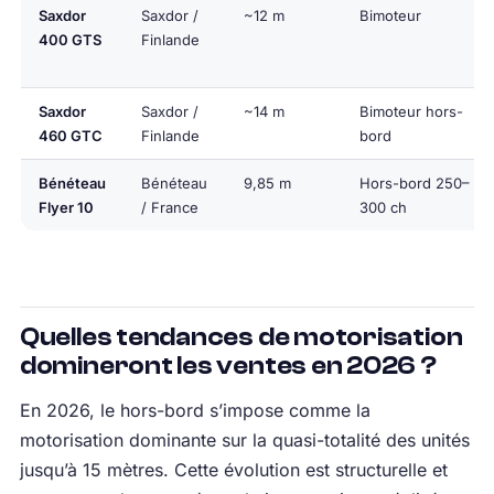
Saxdor
Saxdor /
~12 m
Bimoteur
400 GTS
Finlande
Saxdor
Saxdor /
~14 m
Bimoteur hors-
460 GTC
Finlande
bord
Bénéteau
Bénéteau
9,85 m
Hors-bord 250–
Flyer 10
/ France
300 ch
Quelles tendances de motorisation
domineront les ventes en 2026 ?
En 2026, le hors-bord s’impose comme la
motorisation dominante sur la quasi-totalité des unités
jusqu’à 15 mètres. Cette évolution est structurelle et