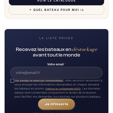
VOIR LE CATALOGUE
✦
QUEL BATEAU POUR MOI
IA
LA LISTE PRIVÉE
déstockage
Recevez les bateaux en
avant tout le monde
Votre email
*
, elles serviront seulement à
Vos données ne seront pas commercialisées
vous envoyer les informations demandées et chaque semaine
les bateaux en promo.
. Les données
Politique de confidentialité RGPD
saisies sont conservées uniquement le temps de la session
pour faciliter vos demandes successives sur plusieurs bateaux.
Je m'inscris