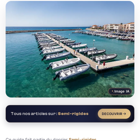
Image IA
Tous nos articles sur :
Semi-rigides
DECOUVRIR
Ce guide fait partie du dossier
Semi-rigides
.