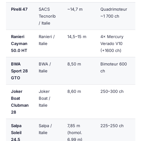
Pirelli 47
SACS
~14,7 m
Quadrimoteur
Tecnorib
~1 700 ch
/ Italie
Ranieri
Ranieri /
14,5–15 m
4× Mercury
Cayman
Italie
Verado V10
50.0 HT
(+1600 ch)
BWA
BWA /
8,50 m
Bimoteur 600
Sport 28
Italie
ch
GTO
Joker
Joker
8,60 m
250–300 ch
Boat
Boat /
Clubman
Italie
28
Salpa
Salpa /
7,85 m
225–250 ch
Soleil
Italie
(homol.
24.5
6,99 m)