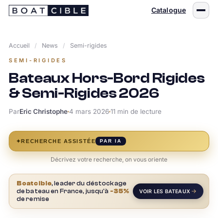
Passer
Catalogue
au
contenu
Accueil
/
News
/
Semi-rigides
SEMI-RIGIDES
Bateaux Hors-Bord Rigides
& Semi-Rigides 2026
Par
Eric Christophe
4 mars 2026
11 min de lecture
✦
RECHERCHE ASSISTÉE
PAR IA
Décrivez votre recherche, on vous oriente
Boatcible
, leader du déstockage
de bateau en France, jusqu'à
-35%
VOIR LES BATEAUX
de remise