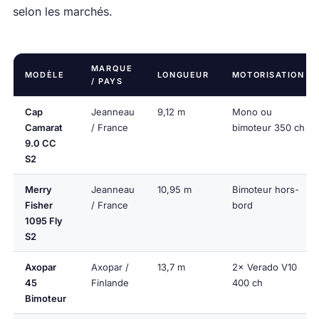
selon les marchés.
MARQUE
MODÈLE
LONGUEUR
MOTORISATION
/ PAYS
Cap
Jeanneau
9,12 m
Mono ou
Camarat
/ France
bimoteur 350 ch
9.0 CC
S2
Merry
Jeanneau
10,95 m
Bimoteur hors-
Fisher
/ France
bord
1095 Fly
S2
Axopar
Axopar /
13,7 m
2× Verado V10
45
Finlande
400 ch
Bimoteur