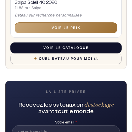
Salpa Soleil 40 2026
11,88 m · Salpa
Bateau sur recherche personnalisée
VOIR LE PRIX
VOIR LE CATALOGUE
✦
QUEL BATEAU POUR MOI
IA
LA LISTE PRIVÉE
déstockage
Recevez les bateaux en
avant tout le monde
Votre email
*