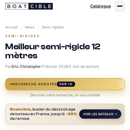
Passer
Catalogue
au
contenu
Accueil
/
News
/
Semi-rigides
SEMI-RIGIDES
Meilleur semi-rigide 12
mètres
Par
Eric Christophe
11 février 2026
5 min de lecture
✦
RECHERCHE ASSISTÉE
PAR IA
Décrivez votre recherche, on vous oriente
Boatcible
, leader du déstockage
de bateau en France, jusqu'à
-35%
VOIR LES BATEAUX
de remise