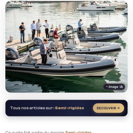
Image IA
Tous nos articles sur :
Semi-rigides
DECOUVRIR
Ce guide fait partie du dossier
Semi-rigides
.