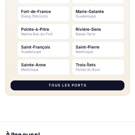
Fort-de-France
Marie-Galante
Étang Z’Abricots
Guadeloupe
Pointe-à-Pitre
Rivière-Sens
Marina Bas-du-Fort
Basse-Terre
Saint-François
Saint-Pierre
Guadeloupe
Martinique
Sainte-Anne
Trois-Îlets
Martinique
Pointe du Bout
TOUS LES PORTS
À lire aussi