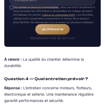
, elles serviront seulement à
Vos données ne seront pas commercialisées
vous envoyer les informations demandées et chaque semaine
les bateaux en promo.
. Les données
Politique de confidentialité RGPD
saisies sont conservées uniquement le temps de la session
pour faciliter vos demandes successives sur plusieurs bateaux.
Je m'inscris
DÉSINSCRIPTION EN UN CLIC
À retenir :
La qualité du chantier détermine la
durabilité.
Question 4 — Quel entretien prévoir ?
Réponse :
L’entretien concerne moteurs, flotteurs,
électronique et sellerie. Une maintenance régulière
garantit performances et sécurité.