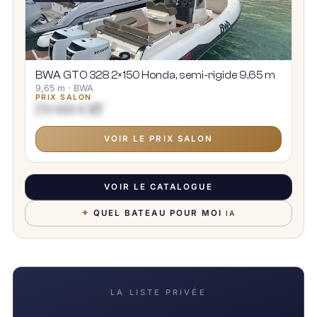
BWA GTO 328 2×150 Honda, semi-rigide 9,65 m
9,65 m · BWA
PRIX SALON
170 000 € HT
VOIR LE PRIX SALON
VOIR LE CATALOGUE
✦
QUEL BATEAU POUR MOI
IA
LA LISTE PRIVÉE