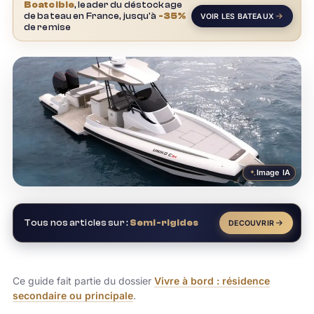
Boatcible
, leader du déstockage
de bateau en France, jusqu'à
-35%
VOIR LES BATEAUX
de remise
Image IA
Tous nos articles sur :
Semi-rigides
DECOUVRIR
Ce guide fait partie du dossier
Vivre à bord : résidence
secondaire ou principale
.