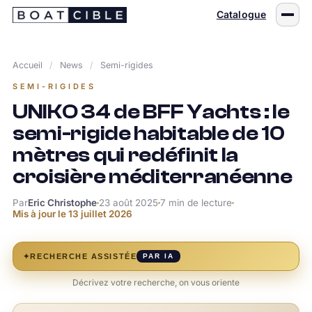
Passer
Catalogue
au
contenu
Accueil
/
News
/
Semi-rigides
SEMI-RIGIDES
UNIKO 34 de BFF Yachts : le
semi-rigide habitable de 10
mètres qui redéfinit la
croisière méditerranéenne
Par
Eric Christophe
23 août 2025
7 min de lecture
Mis à jour le
13 juillet 2026
✦
RECHERCHE ASSISTÉE
PAR IA
Décrivez votre recherche, on vous oriente