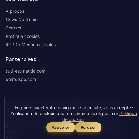
À propos
News Nautisme
Contact
Politique cookies
RGPD / Mentions légales
Partenaires
sud-est-nautic.com
boatdispo.com
Nous respectons le RGPD et restons attentifs à la sécurité des
En poursuivant votre navigation sur ce site, vous acceptez
données. Les coordonnées demandées sur Boatcible ne servent
l'utilisation de cookies pour en savoir plus cliquez sur
Politique
qu'à vous contacter : aucune vente à un tiers n'est effectuée.
de cookies
© 2026 Boatcible.com ·
Politique cookies
·
RGPD / Mentions
Accepter
Refuser
légales
· Créé par
HDVMA.FR
, agence IA en référencement (SEO
& GEO)