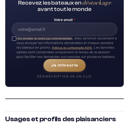
déstockage
Recevez les bateaux en
avant tout le monde
Votre email
*
, elles serviront seulement à
Vos données ne seront pas commercialisées
vous envoyer les informations demandées et chaque semaine
les bateaux en promo.
. Les données
Politique de confidentialité RGPD
saisies sont conservées uniquement le temps de la session
pour faciliter vos demandes successives sur plusieurs bateaux.
Je m'inscris
DÉSINSCRIPTION EN UN CLIC
Usages et profils des plaisanciers