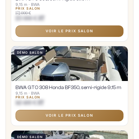
9,15 m · BWA
PRIX SALON
172 000 €
153 000 € HT
VOIR LE PRIX SALON
DÉMO SALON
BWA GTO 308 Honda BF350, semi-rigide 9,15 m
9,15 m · BWA
PRIX SALON
143 600 € HT
VOIR LE PRIX SALON
DÉMO SALON