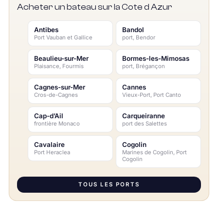
Acheter un bateau sur la Cote d Azur
Antibes
Bandol
Port Vauban et Gallice
port, Bendor
Beaulieu-sur-Mer
Bormes-les-Mimosas
Plaisance, Fourmis
port, Brégançon
Cagnes-sur-Mer
Cannes
Cros-de-Cagnes
Vieux-Port, Port Canto
Cap-d’Ail
Carqueiranne
frontière Monaco
port des Salettes
Cavalaire
Cogolin
Port Heraclea
Marines de Cogolin, Port
Cogolin
TOUS LES PORTS