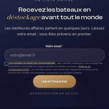
LA LISTE PRIVÉE
Recevez les bateaux en
déstockage
avant tout le monde
Les meilleures affaires partent en quelques jours. Laissez
votre email : vous êtes prévenu en premier.
Votre email
*
Vos données ne seront pas commercialisées
, elles serviront seulement à vous envoyer les
informations demandées et chaque semaine les bateaux en promo.
Politique de
confidentialité RGPD
. Les données saisies sont conservées uniquement le temps de la
session pour faciliter vos demandes successives sur plusieurs bateaux.
Je m'inscris
DÉSINSCRIPTION EN UN CLIC