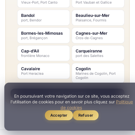
Vieux-Port, Port Canto
Port Vauban et Gallice
Bandol
Beaulieu-sur-Mer
port, Bendor
Plaisance, Fourmis
Bormes-les-Mimosas
Cagnes-sur-Mer
port, Brégançon
Cros-de-Cagnes
Cap-d’Ail
Carqueiranne
frontière Monaco
port des Salettes
Cavalaire
Cogolin
Port Heraclea
Marines de Cogolin, Port
Cogolin
TOUS LES PORTS
En poursuivant votre navigation sur ce site, vous acceptez
l'utilisation de cookies pour en savoir plus cliquez sur
Politique
de cookies
Accepter
Refuser