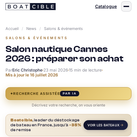
Passer
Catalogue
au
contenu
Accueil
/
News
/
Salons & événements
SALONS & ÉVÉNEMENTS
Salon nautique Cannes
2026 : préparer son achat
Par
Eric Christophe
23 mai 2026
15 min de lecture
Mis à jour le
16 juillet 2026
✦
RECHERCHE ASSISTÉE
PAR IA
Décrivez votre recherche, on vous oriente
Boatcible
, leader du déstockage
de bateau en France, jusqu'à
-35%
VOIR LES BATEAUX
de remise