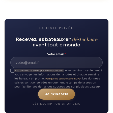
LA LISTE PRIVÉE
déstockage
Recevez les bateaux en
avant tout le monde
Votre email
*
, elles serviront seulement à
Vos données ne seront pas commercialisées
vous envoyer les informations demandées et chaque semaine
les bateaux en promo.
. Les données
Politique de confidentialité RGPD
saisies sont conservées uniquement le temps de la session
pour faciliter vos demandes successives sur plusieurs bateaux.
Je m'inscris
DÉSINSCRIPTION EN UN CLIC