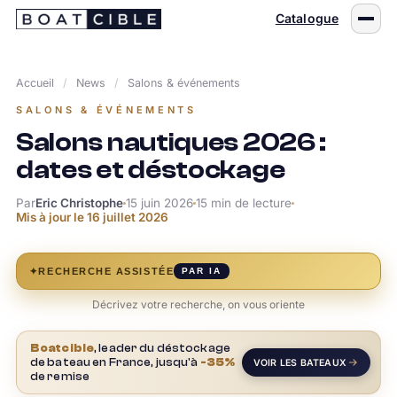
Passer
Catalogue
au
contenu
Accueil
/
News
/
Salons & événements
SALONS & ÉVÉNEMENTS
Salons nautiques 2026 :
dates et déstockage
Par
Eric Christophe
15 juin 2026
15 min de lecture
Mis à jour le
16 juillet 2026
✦
RECHERCHE ASSISTÉE
PAR IA
Décrivez votre recherche, on vous oriente
Boatcible
, leader du déstockage
de bateau en France, jusqu'à
-35%
VOIR LES BATEAUX
de remise