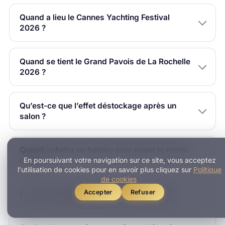
Quand a lieu le Cannes Yachting Festival
2026 ?
Quand se tient le Grand Pavois de La Rochelle
2026 ?
Qu’est-ce que l’effet déstockage après un
salon ?
Quand acheter un bateau pour payer le moins
En poursuivant votre navigation sur ce site, vous acceptez
cher ?
l'utilisation de cookies pour en savoir plus cliquez sur
Politique
de cookies
Accepter
Refuser
Faut-il acheter pendant ou après le salon ?