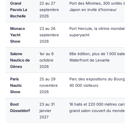
Grand
22 au 27
Port des Minimes, 300 unités à flo
Pavois La
septembre
Japon en invité d’honneur
Rochelle
2026
Monaco
23 au 26
Port Hercule, la vitrine mondiale 
Yacht
septembre
superyacht
Show
2026
Salone
1er au 6
66e édition, plus de 1 000 bateau
Nautico de
octobre
Waterfront de Levante
Gênes
2026
Paris
25 au 29
Parc des expositions du Bourget,
Nautic
novembre
40 000 visiteurs
Show
2026
Boot
23 au 31
16 halls et 220 000 mètres carrés,
Düsseldorf
janvier
grand salon couvert du monde
2027