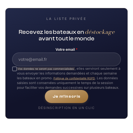
LA LISTE PRIVÉE
déstockage
Recevez les bateaux en
avant tout le monde
Votre email
*
, elles serviront seulement à
Vos données ne seront pas commercialisées
vous envoyer les informations demandées et chaque semaine
les bateaux en promo.
. Les données
Politique de confidentialité RGPD
saisies sont conservées uniquement le temps de la session
pour faciliter vos demandes successives sur plusieurs bateaux.
Je m'inscris
DÉSINSCRIPTION EN UN CLIC