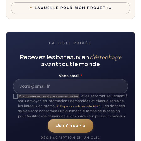
✦
LAQUELLE POUR MON PROJET
IA
LA LISTE PRIVÉE
déstockage
Recevez les bateaux en
avant tout le monde
Votre email
*
, elles serviront seulement à
Vos données ne seront pas commercialisées
vous envoyer les informations demandées et chaque semaine
les bateaux en promo.
. Les données
Politique de confidentialité RGPD
saisies sont conservées uniquement le temps de la session
pour faciliter vos demandes successives sur plusieurs bateaux.
Je m'inscris
DÉSINSCRIPTION EN UN CLIC