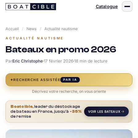
Passer
Catalogue
au
contenu
Accueil
/
News
/
Actualité nautisme
ACTUALITÉ NAUTISME
Bateaux en promo 2026
Par
Eric Christophe
17 février 2026
18 min de lecture
✦
RECHERCHE ASSISTÉE
PAR IA
Décrivez votre recherche, on vous oriente
Boatcible
, leader du déstockage
de bateau en France, jusqu'à
-35%
VOIR LES BATEAUX
de remise