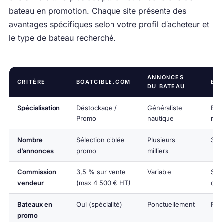
bateau en promotion. Chaque site présente des
avantages spécifiques selon votre profil d’acheteur et
le type de bateau recherché.
ANNONCES
CRITÈRE
BOATCIBLE.COM
BO
DU BATEAU
Spécialisation
Déstockage /
Généraliste
Eur
Promo
nautique
nau
Nombre
Sélection ciblée
Plusieurs
33 
d’annonces
promo
milliers
Commission
3,5 % sur vente
Variable
San
vendeur
(max 4 500 € HT)
com
Bateaux en
Oui (spécialité)
Ponctuellement
Pon
promo