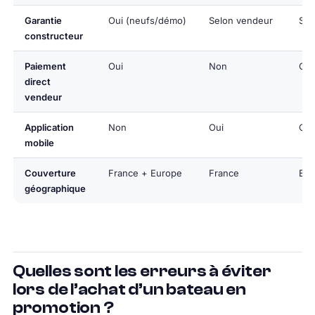
Garantie
Oui (neufs/démo)
Selon vendeur
Sel
constructeur
Paiement
Oui
Non
Oui
direct
vendeur
Application
Non
Oui
Oui
mobile
Couverture
France + Europe
France
Eur
géographique
Quelles sont les erreurs à éviter
lors de l’achat d’un bateau en
promotion ?