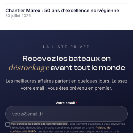
Chantier Marex : 50 ans d’excellence norvégienne
30 juillet 2026
LA LISTE PRIVÉE
Recevez les bateaux en
déstockage
avant tout le monde
Les meilleures affaires partent en quelques jours. Laissez
votre email : vous êtes prévenu en premier.
Votre email
*
Vos données ne seront pas commercialisées
, elles serviront seulement à vous envoyer les
informations demandées et chaque semaine les bateaux en promo.
Politique de
confidentialité RGPD
. Les données saisies sont conservées uniquement le temps de la