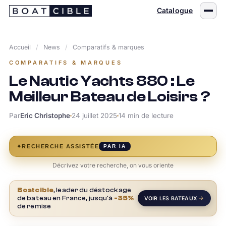
Passer
Catalogue
au
contenu
Accueil
/
News
/
Comparatifs & marques
COMPARATIFS & MARQUES
Le Nautic Yachts 880 : Le
Meilleur Bateau de Loisirs ?
Par
Eric Christophe
24 juillet 2025
14 min de lecture
✦
RECHERCHE ASSISTÉE
PAR IA
Décrivez votre recherche, on vous oriente
Boatcible
, leader du déstockage
de bateau en France, jusqu'à
-35%
VOIR LES BATEAUX
de remise