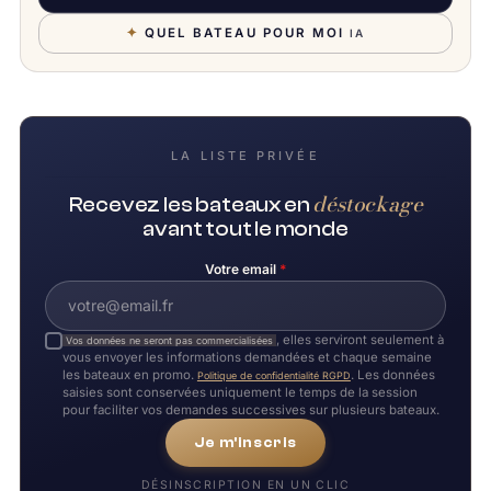
✦
QUEL BATEAU POUR MOI
IA
LA LISTE PRIVÉE
déstockage
Recevez les bateaux en
avant tout le monde
Votre email
*
, elles serviront seulement à
Vos données ne seront pas commercialisées
vous envoyer les informations demandées et chaque semaine
les bateaux en promo.
. Les données
Politique de confidentialité RGPD
saisies sont conservées uniquement le temps de la session
pour faciliter vos demandes successives sur plusieurs bateaux.
Je m'inscris
DÉSINSCRIPTION EN UN CLIC