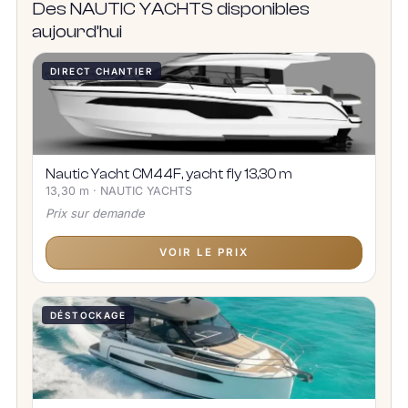
Des NAUTIC YACHTS disponibles
aujourd’hui
DIRECT CHANTIER
Nautic Yacht CM44F, yacht fly 13,30 m
13,30 m · NAUTIC YACHTS
Prix sur demande
VOIR LE PRIX
DÉSTOCKAGE