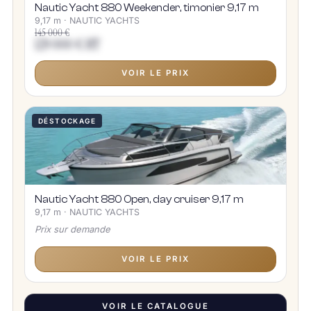
Nautic Yacht 880 Weekender, timonier 9,17 m
9,17 m · NAUTIC YACHTS
145 000 €
129 000 € HT
VOIR LE PRIX
DÉSTOCKAGE
Nautic Yacht 880 Open, day cruiser 9,17 m
9,17 m · NAUTIC YACHTS
Prix sur demande
VOIR LE PRIX
VOIR LE CATALOGUE