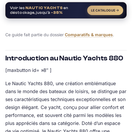
Voir les
NAUTIC YACHTS
en
LE CATALOGUE
déstockage, jusqu'à
-35%
Ce guide fait partie du dossier
Comparatifs & marques
.
Introduction au Nautic Yachts 880
[maxbutton id= »8″ ]
Le Nautic Yachts 880, une création emblématique
dans le monde des bateaux de loisirs, se distingue par
ses caractéristiques techniques exceptionnelles et son
design élégant. Ce yacht, conçu pour allier confort et
performance, est souvent cité parmi les modèles les
plus appréciés dans sa catégorie. Doté d’un espace
de vie optimisé, le Nautic Yachts 880 offre une