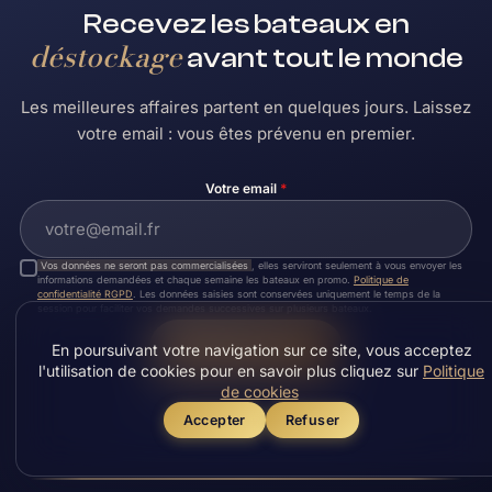
Recevez les bateaux en
déstockage
avant tout le monde
Les meilleures affaires partent en quelques jours. Laissez
votre email : vous êtes prévenu en premier.
Votre email
*
Vos données ne seront pas commercialisées
, elles serviront seulement à vous envoyer les
informations demandées et chaque semaine les bateaux en promo.
Politique de
confidentialité RGPD
. Les données saisies sont conservées uniquement le temps de la
session pour faciliter vos demandes successives sur plusieurs bateaux.
Je m'inscris
En poursuivant votre navigation sur ce site, vous acceptez
l'utilisation de cookies pour en savoir plus cliquez sur
Politique
de cookies
DÉSINSCRIPTION EN UN CLIC
Accepter
Refuser