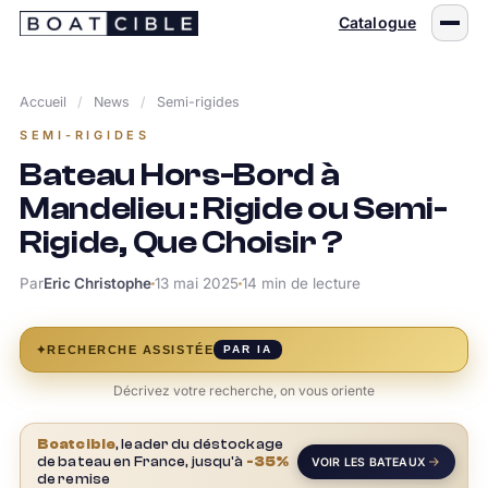
Passer
Catalogue
au
contenu
Accueil
/
News
/
Semi-rigides
SEMI-RIGIDES
Bateau Hors-Bord à
Mandelieu : Rigide ou Semi-
Rigide, Que Choisir ?
Par
Eric Christophe
13 mai 2025
14 min de lecture
✦
RECHERCHE ASSISTÉE
PAR IA
Décrivez votre recherche, on vous oriente
Boatcible
, leader du déstockage
de bateau en France, jusqu'à
-35%
VOIR LES BATEAUX
de remise