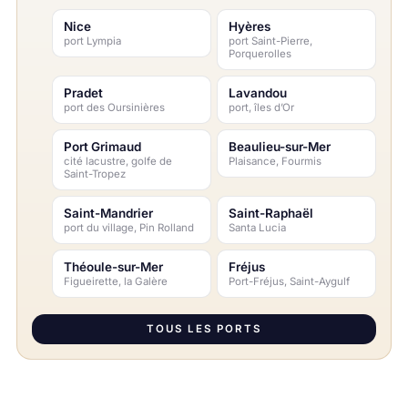
Nice
Hyères
port Lympia
port Saint-Pierre,
Porquerolles
Pradet
Lavandou
port des Oursinières
port, îles d’Or
Port Grimaud
Beaulieu-sur-Mer
cité lacustre, golfe de
Plaisance, Fourmis
Saint-Tropez
Saint-Mandrier
Saint-Raphaël
port du village, Pin Rolland
Santa Lucia
Théoule-sur-Mer
Fréjus
Figueirette, la Galère
Port-Fréjus, Saint-Aygulf
TOUS LES PORTS