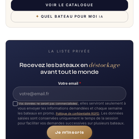
VOIR LE CATALOGUE
✦
QUEL BATEAU POUR MOI
IA
LA LISTE PRIVÉE
déstockage
Recevez les bateaux en
avant tout le monde
Votre email
*
, elles serviront seulement à
Vos données ne seront pas commercialisées
vous envoyer les informations demandées et chaque semaine
les bateaux en promo.
. Les données
Politique de confidentialité RGPD
saisies sont conservées uniquement le temps de la session
pour faciliter vos demandes successives sur plusieurs bateaux.
Je m'inscris