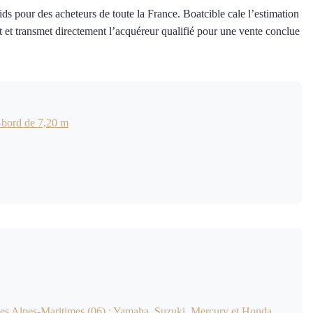
ds pour des acheteurs de toute la France. Boatcible cale l’estimation
nt et transmet directement l’acquéreur qualifié pour une vente conclue
-bord de 7,20 m
 les Alpes-Maritimes (06) : Yamaha, Suzuki, Mercury et Honda