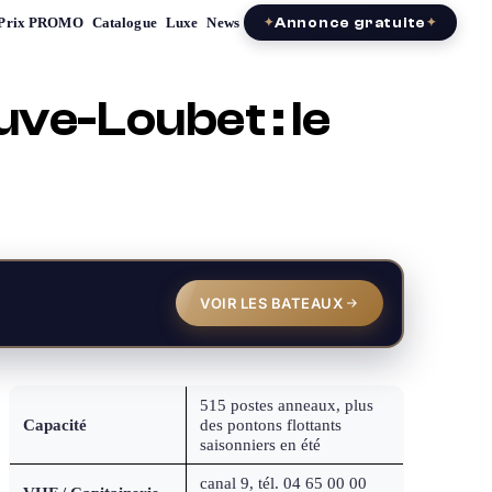
Prix PROMO
Catalogue
Luxe
News
Annonce gratuite
ve-Loubet : le
VOIR LES BATEAUX
515 postes anneaux, plus
Capacité
des pontons flottants
saisonniers en été
canal 9, tél. 04 65 00 00