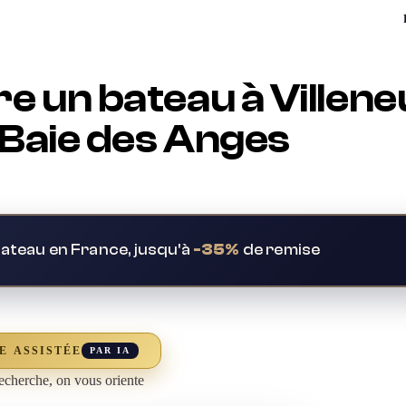
 un bateau à Villeneu
 Baie des Anges
bateau en France, jusqu'à
-35%
de remise
E ASSISTÉE
PAR IA
echerche, on vous oriente