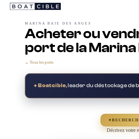
Passer
au
contenu
MARINA BAIE DES ANGES
Acheter ou vendre
port de la Marina
← Tous les ports
✦
Boatcible
, leader du déstockage de 
✦
RECHERCH
Décrivez votre r