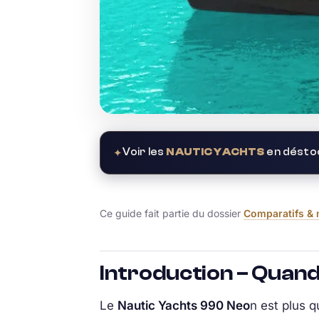
✦
Voir les
NAUTIC YACHTS
en déstoc
Ce guide fait partie du dossier
Comparatifs &
Introduction – Quand
Le
Nautic Yachts 990 Neo
n est plus q