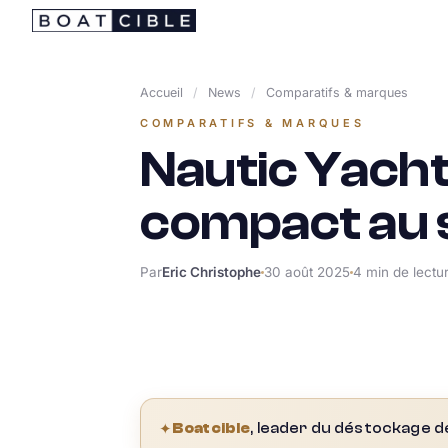
Passer
au
contenu
Accueil
/
News
/
Comparatifs & marques
COMPARATIFS & MARQUES
Nautic Yacht
compact au s
Par
Eric Christophe
30 août 2025
4 min de lectu
✦
Boatcible
, leader du déstockage d