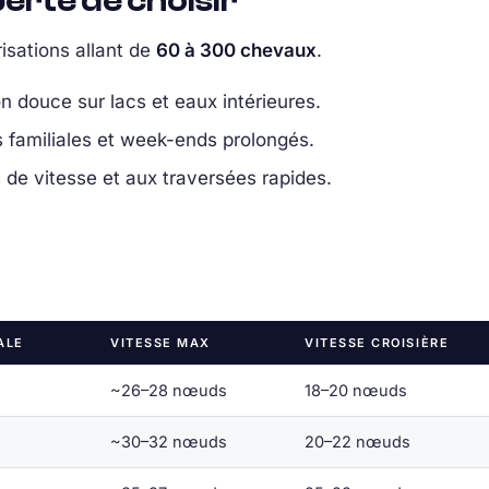
iberté de choisir
sations allant de
60 à 300 chevaux
.
n douce sur lacs et eaux intérieures.
es familiales et week-ends prolongés.
 de vitesse et aux traversées rapides.
ALE
VITESSE MAX
VITESSE CROISIÈRE
~26–28 nœuds
18–20 nœuds
~30–32 nœuds
20–22 nœuds