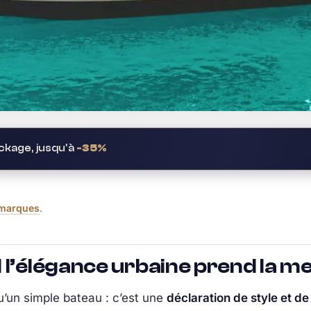
kage, jusqu'à
-35%
 marques
.
 l’élégance urbaine prend la m
u’un simple bateau : c’est une
déclaration de style et de