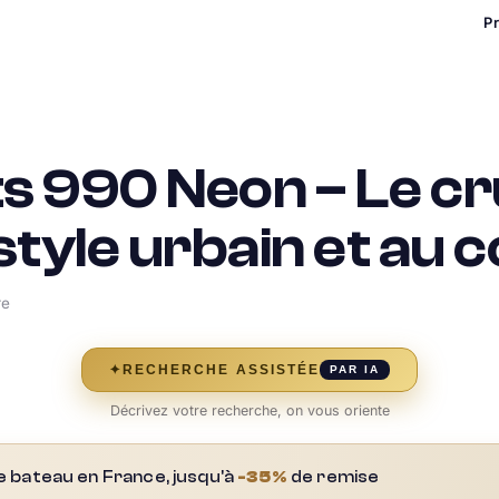
P
s 990 Neon – Le cr
tyle urbain et au 
re
✦
RECHERCHE ASSISTÉE
PAR IA
Décrivez votre recherche, on vous oriente
e bateau en France, jusqu'à
-35%
de remise