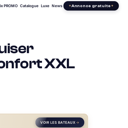
rix PROMO
Catalogue
Luxe
News
Annonce gratuite
uiser
confort XXL
VOIR LES BATEAUX