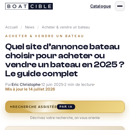
Passer
Catalogue
au
contenu
Accueil
/
News
/
Acheter & vendre un bateau
ACHETER & VENDRE UN BATEAU
Quel site d’annonce bateau
choisir pour acheter ou
vendre un bateau en 2025 ?
Le guide complet
Par
Eric Christophe
12 juin 2025
2 min de lecture
Mis à jour le
14 juillet 2026
✦
RECHERCHE ASSISTÉE
PAR IA
Décrivez votre recherche, on vous oriente