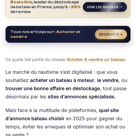
Boatcible
, leader du déstockage
de bateau en France, jusqu'à
-35%
VOIR LES BATEAUX
de remise
Tous nos articles sur :
Acheter et
DECOUVRIR
vendre
Ce guide fait partie du dossier
Acheter & vendre un bateau
.
Le marché du nautisme s’est digitalisé : que vous
souhaitiez
acheter un bateau à moteur
,
le vendre
, ou
trouver une bonne affaire en déstockage
, tout passe
désormais par les
sites d’annonces spécialisés
.
Mais face à la multitude de plateformes,
quel site
d’annonce bateau choisir
en 2025 pour gagner du
temps, éviter les arnaques et optimiser son achat ou
sa vente ?