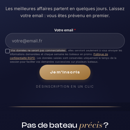
Les meilleures affaires partent en quelques jours. Laissez
votre email : vous êtes prévenu en premier.
Votre email
*
Vos données ne seront pas commercialisées
, elles serviront seulement à vous envoyer les
informations demandées et chaque semaine les bateaux en promo.
Politique de
confidentialité RGPD
. Les données saisies sont conservées uniquement le temps de la
session pour faciliter vos demandes successives sur plusieurs bateaux.
Je m'inscris
DÉSINSCRIPTION EN UN CLIC
précis
Pas de bateau
?