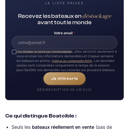
LA LISTE PRIVÉE
déstockage
Recevez les bateaux en
avant tout le monde
Votre email
*
, elles serviront seulement à
Vos données ne seront pas commercialisées
vous envoyer les informations demandées et chaque semaine
les bateaux en promo.
. Les données
Politique de confidentialité RGPD
saisies sont conservées uniquement le temps de la session
pour faciliter vos demandes successives sur plusieurs bateaux.
Je m'inscris
DÉSINSCRIPTION EN UN CLIC
Ce qui distingue Boatcible :
Seuls les
bateaux réellement en vente
(pas de