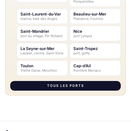
Porquerolles
Saint-Laurent-du-Var
Beaulieu-sur-Mer
marina, baie des Anges
Plaisance, Fourmis
Saint-Mandrier
Nice
port du village, Pin Rolland
port Lympia
La Seyne-sur-Mer
Saint-Tropez
Lazaret, centre, Saint-Elme
port, golfe
Toulon
Cap-d’Ail
Vieille Darse, Mourillon
frontière Monaco
TOUS LES PORTS