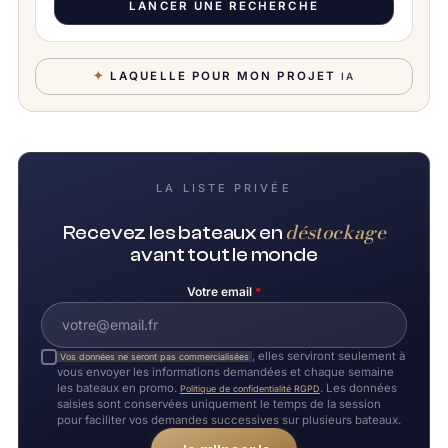
LANCER UNE RECHERCHE
✦
LAQUELLE POUR MON PROJET
IA
LA LISTE PRIVÉE
déstockage
Recevez les bateaux en
avant tout le monde
Votre email
*
, elles serviront seulement à
Vos données ne seront pas commercialisées
vous envoyer les informations demandées et chaque semaine
les bateaux en promo.
. Les données
Politique de confidentialité RGPD
saisies sont conservées uniquement le temps de la session
pour faciliter vos demandes successives sur plusieurs bateaux.