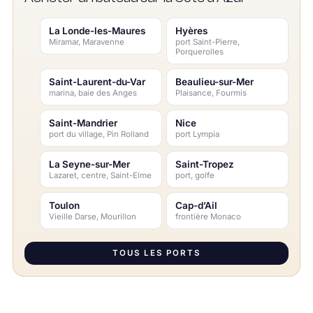
La Londe-les-Maures
Hyères
Miramar, Maravenne
port Saint-Pierre,
Porquerolles
Saint-Laurent-du-Var
Beaulieu-sur-Mer
marina, baie des Anges
Plaisance, Fourmis
Saint-Mandrier
Nice
port du village, Pin Rolland
port Lympia
La Seyne-sur-Mer
Saint-Tropez
Lazaret, centre, Saint-Elme
port, golfe
Toulon
Cap-d’Ail
Vieille Darse, Mourillon
frontière Monaco
TOUS LES PORTS