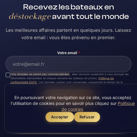
Recevez les bateaux en
déstockage
avant tout le monde
Les meilleures affaires partent en quelques jours. Laissez
votre email : vous êtes prévenu en premier.
Votre email
*
Vos données ne seront pas commercialisées
, elles serviront seulement à vous envoyer les
informations demandées et chaque semaine les bateaux en promo.
Politique de
confidentialité RGPD
. Les données saisies sont conservées uniquement le temps de la
session pour faciliter vos demandes successives sur plusieurs bateaux.
En poursuivant votre navigation sur ce site, vous acceptez
Je m'inscris
l'utilisation de cookies pour en savoir plus cliquez sur
Politique
de cookies
DÉSINSCRIPTION EN UN CLIC
Accepter
Refuser