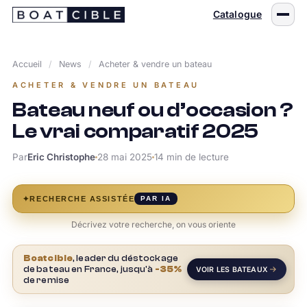
Passer
Catalogue
au
contenu
Accueil
/
News
/
Acheter & vendre un bateau
ACHETER & VENDRE UN BATEAU
Bateau neuf ou d’occasion ?
Le vrai comparatif 2025
Par
Eric Christophe
28 mai 2025
14 min de lecture
✦
RECHERCHE ASSISTÉE
PAR IA
Décrivez votre recherche, on vous oriente
Boatcible
, leader du déstockage
de bateau en France, jusqu'à
-35%
VOIR LES BATEAUX
de remise