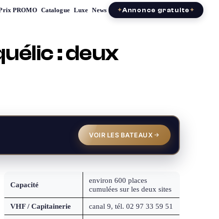
Prix PROMO
Catalogue
Luxe
News
Annonce gratuite
uélic : deux
VOIR LES BATEAUX
environ 600 places
Capacité
cumulées sur les deux sites
VHF / Capitainerie
canal 9, tél. 02 97 33 59 51