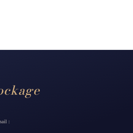
ockage
ail :