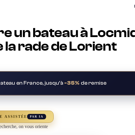
e un bateau à Locmiq
 la rade de Lorient
bateau en France, jusqu'à
-35%
de remise
E ASSISTÉE
PAR IA
echerche, on vous oriente