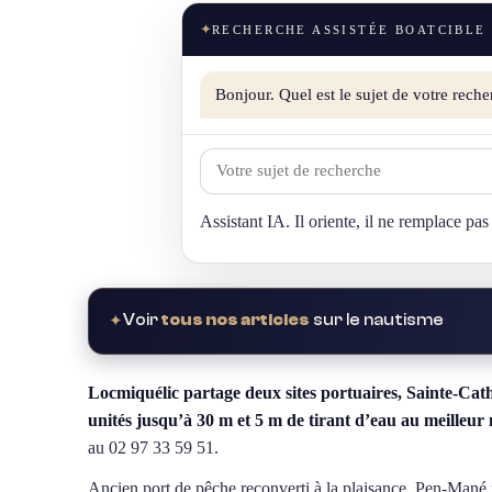
✦
RECHERCHE ASSISTÉE BOATCIBLE
Bonjour. Quel est le sujet de votre reche
Assistant IA. Il oriente, il ne remplace pas
Voir
tous nos articles
sur le nautisme
✦
Locmiquélic partage deux sites portuaires, Sainte-Cat
unités jusqu’à 30 m et 5 m de tirant d’eau au meilleur 
au 02 97 33 59 51.
Ancien port de pêche reconverti à la plaisance, Pen-Mané f