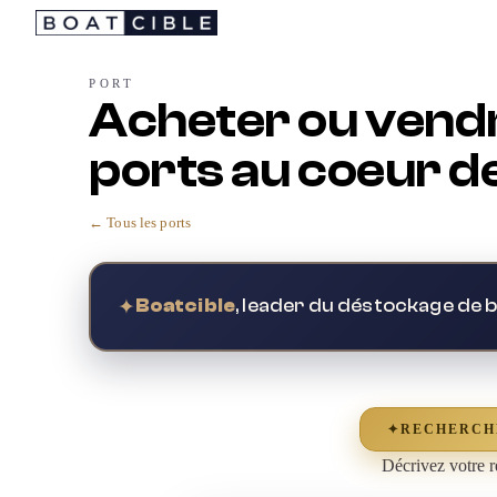
Passer
au
contenu
PORT
Acheter ou vendr
ports au coeur de
← Tous les ports
✦
Boatcible
, leader du déstockage de 
✦
RECHERCH
Décrivez votre r