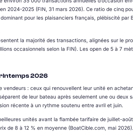
 environ 35 000 transactions annuelles d’occasion enre
en 2024-2025 (FIN, 31 mars 2026). Ce ratio de cinq po
n dominant pour les plaisanciers français, plébiscité pa
entent la majorité des transactions, alignées sur le prof
millions occasionnels selon la FIN). Les open de 5 à 7 mèt
printemps 2026
de vendeurs : ceux qui renouvellent leur unité en acheta
séparent de leur bateau après seulement une ou deux sa
on récente à un rythme soutenu entre avril et juin.
illeures unités avant la flambée tarifaire de juillet-aoû
rix de 8 à 12 % en moyenne (BoatCible.com, mai 2026)