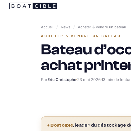
Passer
au
contenu
Accueil
/
News
/
Acheter & vendre un bateau
ACHETER & VENDRE UN BATEAU
Bateau d’oc
achat print
Par
Eric Christophe
23 mai 2026
13 min de lectu
✦
Boatcible
, leader du déstockage d