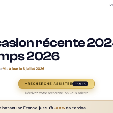
P
casion récente 202
emps 2026
re
Mis à jour le
8 juillet 2026
✦
RECHERCHE ASSISTÉE
PAR IA
Décrivez votre recherche, on vous oriente
e bateau en France, jusqu'à
-35%
de remise