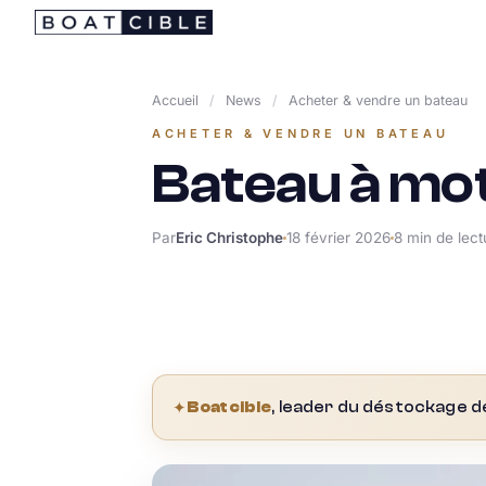
Passer
au
contenu
Accueil
/
News
/
Acheter & vendre un bateau
ACHETER & VENDRE UN BATEAU
Bateau à mot
Par
Eric Christophe
18 février 2026
8 min de lect
✦
Boatcible
, leader du déstockage d