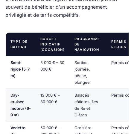
souvent de bénéficier d’un accompagnement
privilégié et de tarifs compétitifs.
BUDGET
PROGRAMME
TYPE DE
PERMIS
INDICATIF
DE
BATEAU
REQUIS
(OCCASION)
NAVIGATION
Semi-
5 000 € – 30
Sorties
Permis côtie
rigide (5-7
000 €
journée,
m)
pêche,
plongée
Day-
15 000 € –
Balades
Permis côtie
cruiser
80 000 €
côtières, îles
moteur (6-
de Ré et
9 m)
Oléron
Vedette
50 000 € –
Croisière
Permis côtie