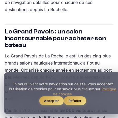
de navigation détaillés pour chacune de ces
destinations depuis La Rochelle.
Le Grand Pavois : un salon
incontournable pour acheter son
bateau
Le Grand Pavois de La Rochelle est l’un des cinq plus
grands salons nautiques internationaux à flot au
monde. Organisé chaque année en septembre au port
des Minimes depuis 1973, il constitue le rendez-vous
En poursuivant votre navigation sur ce site, vous acceptez
de référence pour tout acheteur sérieux souhaitant
l'utilisation de cookies pour en savoir plus cliquez sur
Politique
comparer, essayer et acquérir un bateau dans les
de cookies
meilleures conditions.
Accepter
Refuser
L’édition 2025 a rassemblé
59 000 visiteurs
sur six
jours, avec plus de 800 marques internationales et