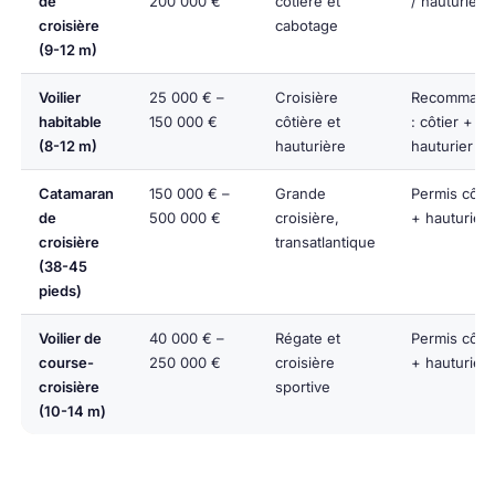
de
200 000 €
côtière et
/ hauturier
croisière
cabotage
(9-12 m)
Voilier
25 000 € –
Croisière
Recommand
habitable
150 000 €
côtière et
: côtier +
(8-12 m)
hauturière
hauturier
Catamaran
150 000 € –
Grande
Permis côtie
de
500 000 €
croisière,
+ hauturier
croisière
transatlantique
(38-45
pieds)
Voilier de
40 000 € –
Régate et
Permis côtie
course-
250 000 €
croisière
+ hauturier
croisière
sportive
(10-14 m)