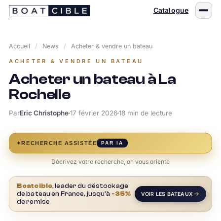
Passer
Catalogue
au
contenu
Accueil
/
News
/
Acheter & vendre un bateau
ACHETER & VENDRE UN BATEAU
Acheter un bateau à La
Rochelle
Par
Eric Christophe
17 février 2026
18 min de lecture
✦
RECHERCHE ASSISTÉE
PAR IA
Décrivez votre recherche, on vous oriente
Boatcible
, leader du déstockage
de bateau en France, jusqu'à
-35%
VOIR LES BATEAUX
de remise