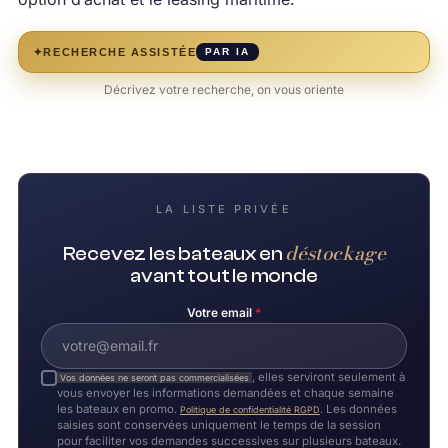
✦
RECHERCHE ASSISTÉE
PAR IA
Décrivez votre recherche, on vous oriente
LA LISTE PRIVÉE
déstockage
Recevez les bateaux en
avant tout le monde
Votre email
*
, elles serviront seulement à
Vos données ne seront pas commercialisées
vous envoyer les informations demandées et chaque semaine
les bateaux en promo.
. Les données
Politique de confidentialité RGPD
saisies sont conservées uniquement le temps de la session
pour faciliter vos demandes successives sur plusieurs bateaux.