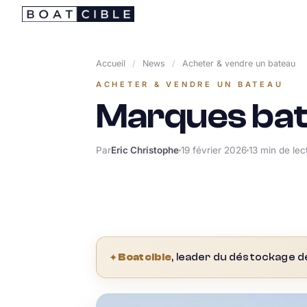
Passer
au
contenu
Accueil
/
News
/
Acheter & vendre un bateau
ACHETER & VENDRE UN BATEAU
Marques bat
Par
Eric Christophe
19 février 2026
13 min de lec
✦
Boatcible
, leader du déstockage d