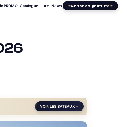
rix PROMO
Catalogue
Luxe
News
Annonce gratuite
2026
VOIR LES BATEAUX