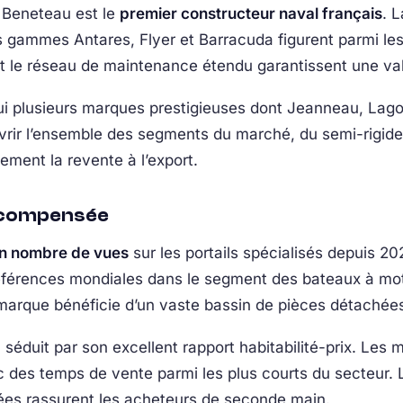
 Beneteau est le
premier constructeur naval français
. 
es gammes Antares, Flyer et Barracuda figurent parmi l
t le réseau de maintenance étendu garantissent une vale
ui plusieurs marques prestigieuses dont Jeanneau, Lago
uvrir l’ensemble des segments du marché, du semi-rigid
lement la revente à l’export.
récompensée
en nombre de vues
sur les portails spécialisés depuis 2
érences mondiales dans le segment des bateaux à mote
arque bénéficie d’un vaste bassin de pièces détachées 
 séduit par son excellent rapport habitabilité-prix. Les
c des temps de vente parmi les plus courts du secteur
ciées rassurent les acheteurs de seconde main.