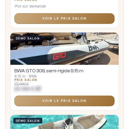
Prix sur demande
VOIR LE PRIX SALON
DÉMO SALON
BWA GTO 308, semi-rigide 9,15 m
9,15 m · BWA
PRIX SALON
172 000 €
153 000 € HT
VOIR LE PRIX SALON
DÉMO SALON