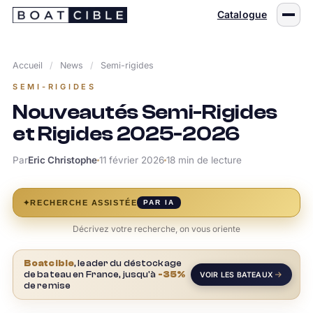
Passer
Catalogue
au
contenu
Accueil
/
News
/
Semi-rigides
SEMI-RIGIDES
Nouveautés Semi-Rigides
et Rigides 2025-2026
Par
Eric Christophe
11 février 2026
18 min de lecture
✦
RECHERCHE ASSISTÉE
PAR IA
Décrivez votre recherche, on vous oriente
Boatcible
, leader du déstockage
de bateau en France, jusqu'à
-35%
VOIR LES BATEAUX
de remise