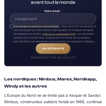
avant tout le monde
Votre email
*
, elles serviront seulement à
Vos données ne seront pas commercialisées
vous envoyer les informations demandées et chaque semaine
les bateaux en promo.
. Les données
Politique de confidentialité RGPD
saisies sont conservées uniquement le temps de la session
pour faciliter vos demandes successives sur plusieurs bateaux.
Je m'inscris
DÉSINSCRIPTION EN UN CLIC
Les nordiques : Nimbus, Marex, Nordkapp,
Windy et les autres
L’Europe du Nord ne se limite pas à Axopar et Saxdor.
Nimbus, constructeur suédois fondé en 1968, continue