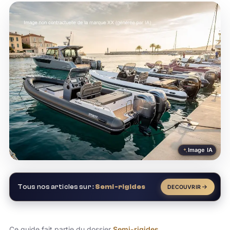
Image IA
Tous nos articles sur :
Semi-rigides
DECOUVRIR
Ce guide fait partie du dossier
Semi-rigides
.