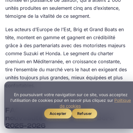
montée en puissance de Saxdor, qui a atteint 2 000
unités produites en seulement cinq ans d’existence,
témoigne de la vitalité de ce segment.
Les acteurs d’Europe de l’Est, Brig et Grand Boats en
tête, montent en gamme et gagnent en crédibilité
grâce à des partenariats avec des motoristes majeurs
comme Suzuki et Honda. Le segment du charter
premium en Méditerranée, en croissance constante,
tire l’ensemble du marché vers le haut en exigeant des
unités toujours plus grandes, mieux équipées et plus
confortables.
En poursuivant votre navigation sur ce site, vous acceptez
l'utilisation de cookies pour en savoir plus cliquez sur
Politique
de cookies
FAQ : Tout savoir sur les
Accepter
Refuser
nouveautés bateaux hors-bord
2025-2026