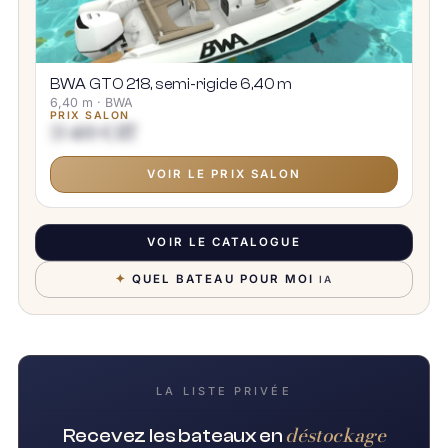
BWA GTO 218, semi-rigide 6,40 m
6,40 m · BWA
PRIX SALON
33 400 € HT
VOIR LE PRIX SALON
VOIR LE CATALOGUE
✦
QUEL BATEAU POUR MOI
IA
LA LISTE PRIVÉE
déstockage
Recevez les bateaux en