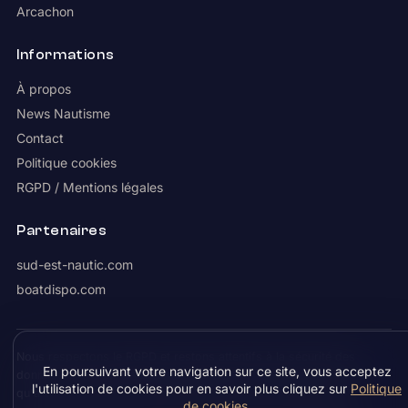
Arcachon
Informations
À propos
News Nautisme
Contact
Politique cookies
RGPD / Mentions légales
Partenaires
sud-est-nautic.com
boatdispo.com
Nous respectons le RGPD et restons attentifs à la sécurité des
En poursuivant votre navigation sur ce site, vous acceptez
données. Les coordonnées demandées sur Boatcible ne servent
l'utilisation de cookies pour en savoir plus cliquez sur
Politique
qu'à vous contacter : aucune vente à un tiers n'est effectuée.
de cookies