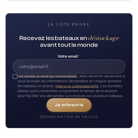
LA LISTE PRIVÉE
déstockage
Recevez les bateaux en
avant tout le monde
Votre email
*
, elles serviront seulement à
Vos données ne seront pas commercialisées
vous envoyer les informations demandées et chaque semaine
les bateaux en promo.
. Les données
Politique de confidentialité RGPD
saisies sont conservées uniquement le temps de la session
pour faciliter vos demandes successives sur plusieurs bateaux.
Je m'inscris
DÉSINSCRIPTION EN UN CLIC