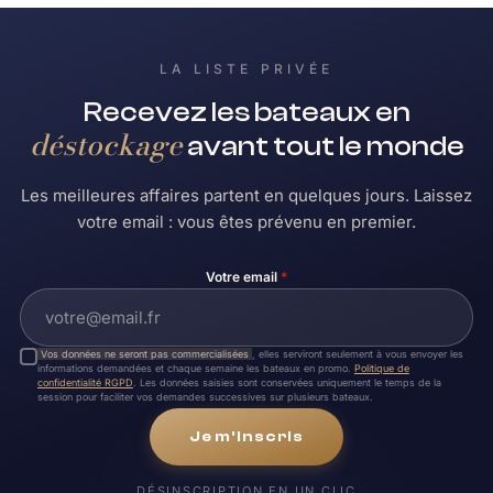
LA LISTE PRIVÉE
Recevez les bateaux en
déstockage
avant tout le monde
Les meilleures affaires partent en quelques jours. Laissez
votre email : vous êtes prévenu en premier.
Votre email
*
Vos données ne seront pas commercialisées
, elles serviront seulement à vous envoyer les
informations demandées et chaque semaine les bateaux en promo.
Politique de
confidentialité RGPD
. Les données saisies sont conservées uniquement le temps de la
session pour faciliter vos demandes successives sur plusieurs bateaux.
Je m'inscris
DÉSINSCRIPTION EN UN CLIC