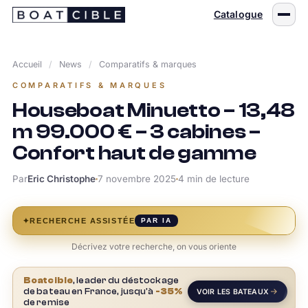
Passer
Catalogue
au
contenu
Accueil
/
News
/
Comparatifs & marques
COMPARATIFS & MARQUES
Houseboat Minuetto – 13,48
m 99.000 € – 3 cabines –
Confort haut de gamme
Par
Eric Christophe
7 novembre 2025
4 min de lecture
✦
RECHERCHE ASSISTÉE
PAR IA
Décrivez votre recherche, on vous oriente
Boatcible
, leader du déstockage
de bateau en France, jusqu'à
-35%
VOIR LES BATEAUX
de remise