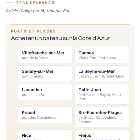
TRANSPARENCE
Article rédigé par IA, relu par Eric.
PORTS ET PLACES
Acheter un bateau sur la Cote d Azur
Villefranche-sur-Mer
Cannes
port de la Darse
Vieux-Port, Port Canto
Sanary-sur-Mer
La Seyne-sur-Mer
port, Embiez
Lazaret, centre, Saint-Elme
Lavandou
Golfe-Juan
port, îles d’Or
Port Camille Rayon, Vieux
Port
Pradet
Six-Fours-les-Plages
port des Oursinières
Le Brusc, Coudoulière,
Embiez
Nice
Fréjus