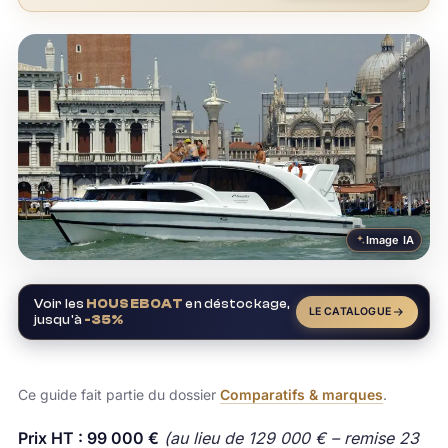
Image IA
Voir les
HOUSEBOAT
en déstockage,
LE CATALOGUE
jusqu'à
-35%
Ce guide fait partie du dossier
Comparatifs & marques
.
Prix HT : 99 000 €
(au lieu de 129 000 € – remise 23