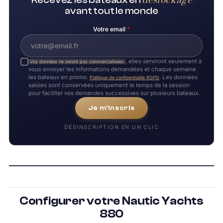
avant tout le monde
Votre email
*
, elles serviront seulement à
Vos données ne seront pas commercialisées
vous envoyer les informations demandées et chaque semaine
les bateaux en promo.
. Les données
Politique de confidentialité RGPD
saisies sont conservées uniquement le temps de la session
pour faciliter vos demandes successives sur plusieurs bateaux.
Je m'inscris
DÉSINSCRIPTION EN UN CLIC
Configurer votre Nautic Yachts
880