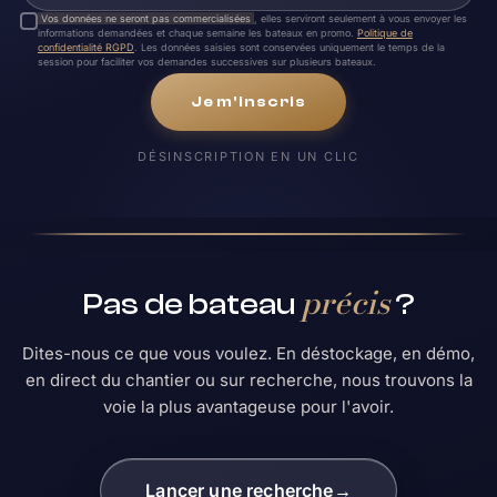
Vos données ne seront pas commercialisées
, elles serviront seulement à vous envoyer les
informations demandées et chaque semaine les bateaux en promo.
Politique de
confidentialité RGPD
. Les données saisies sont conservées uniquement le temps de la
session pour faciliter vos demandes successives sur plusieurs bateaux.
Je m'inscris
DÉSINSCRIPTION EN UN CLIC
précis
Pas de bateau
?
Dites-nous ce que vous voulez. En déstockage, en démo,
en direct du chantier ou sur recherche, nous trouvons la
voie la plus avantageuse pour l'avoir.
Lancer une recherche
→