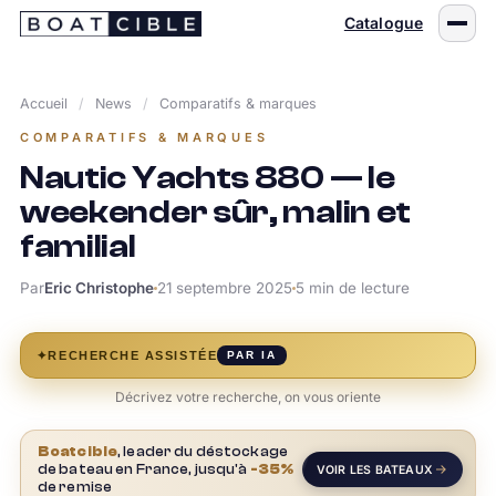
Passer
Catalogue
au
contenu
Accueil
/
News
/
Comparatifs & marques
COMPARATIFS & MARQUES
Nautic Yachts 880 — le
weekender sûr, malin et
familial
Par
Eric Christophe
21 septembre 2025
5 min de lecture
✦
RECHERCHE ASSISTÉE
PAR IA
Décrivez votre recherche, on vous oriente
Boatcible
, leader du déstockage
de bateau en France, jusqu'à
-35%
VOIR LES BATEAUX
de remise