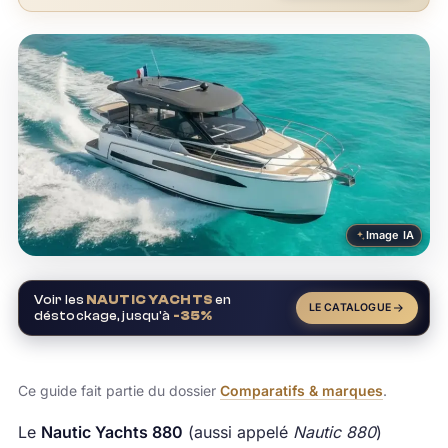
Image IA
Voir les
NAUTIC YACHTS
en
LE CATALOGUE
déstockage, jusqu'à
-35%
Ce guide fait partie du dossier
Comparatifs & marques
.
Le
Nautic Yachts 880
(aussi appelé
Nautic 880
)