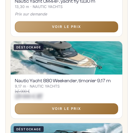
Nautic Yacht CM44F, yacht fly 13,30 m
13,30 m · NAUTIC YACHTS
Prix sur demande
VOIR LE PRIX
DÉSTOCKAGE
Nautic Yacht 880 Weekender, timonier 9,17 m
9,17 m · NAUTIC YACHTS
145 000 €
129 000 € HT
VOIR LE PRIX
DÉSTOCKAGE