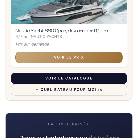
Nautic Yacht 880 Open, day cruiser 9,17 m
9,17 m · NAUTIC YACHTS
Prix sur demande
VOIR LE PRIX
VOIR LE CATALOGUE
✦
QUEL BATEAU POUR MOI
IA
LA LISTE PRIVÉE
déstockage
Recevez les bateaux en