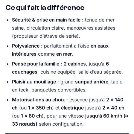
Ce qui fait la différence
Sécurité & prise en main facile
: tenue de mer
saine, circulation claire, manœuvres assistées
(propulseur d’étrave de série).
Polyvalence
: parfaitement à l’aise
en eaux
intérieures
comme
en mer
.
Pensé pour la famille
:
2 cabines
, jusqu’à
6
couchages
, cuisine équipée, salle d’eau séparée.
Plaisir au mouillage
: grand
sunpad arrière
, table
en teck, banquettes convertibles.
Motorisations au choix
: essence jusqu’à
2 × 140
ch
(ou
1 × 350 ch
) et
électrique
jusqu’à
2 × 40 ch
(ou
1 × 80 ch
), pour une vitesse
jusqu’à 60 km/h (≈
33 nœuds)
selon configuration.