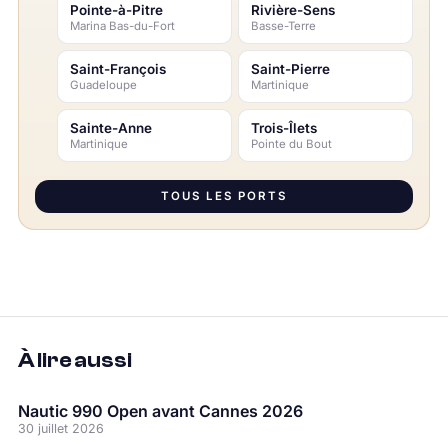
Pointe-à-Pitre
Rivière-Sens
Marina Bas-du-Fort
Basse-Terre
Saint-François
Saint-Pierre
Guadeloupe
Martinique
Sainte-Anne
Trois-Îlets
Martinique
Pointe du Bout
TOUS LES PORTS
À lire aussi
Nautic 990 Open avant Cannes 2026
30 juillet 2026