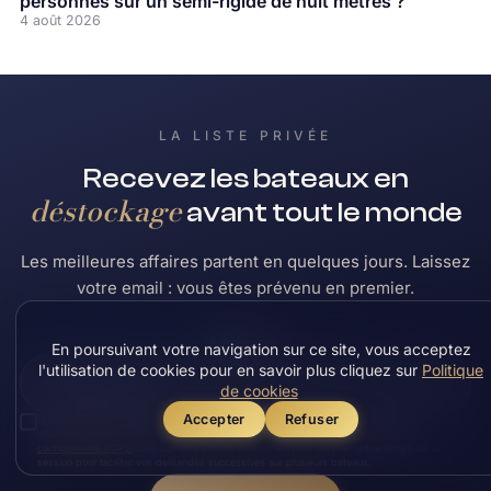
personnes sur un semi-rigide de huit mètres ?
4 août 2026
LA LISTE PRIVÉE
Recevez les bateaux en
déstockage
avant tout le monde
Les meilleures affaires partent en quelques jours. Laissez
votre email : vous êtes prévenu en premier.
Votre email
*
En poursuivant votre navigation sur ce site, vous acceptez
l'utilisation de cookies pour en savoir plus cliquez sur
Politique
de cookies
Accepter
Refuser
Vos données ne seront pas commercialisées
, elles serviront seulement à vous envoyer les
informations demandées et chaque semaine les bateaux en promo.
Politique de
confidentialité RGPD
. Les données saisies sont conservées uniquement le temps de la
session pour faciliter vos demandes successives sur plusieurs bateaux.