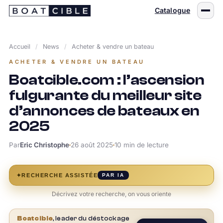
Passer
Catalogue
au
contenu
Accueil
/
News
/
Acheter & vendre un bateau
ACHETER & VENDRE UN BATEAU
Boatcible.com : l’ascension
fulgurante du meilleur site
d’annonces de bateaux en
2025
Par
Eric Christophe
26 août 2025
10 min de lecture
✦
RECHERCHE ASSISTÉE
PAR IA
Décrivez votre recherche, on vous oriente
Boatcible
, leader du déstockage