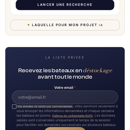
LANCER UNE RECHERCHE
✦
LAQUELLE POUR MON PROJET
IA
LA LISTE PRIVÉE
déstockage
Recevez les bateaux en
avant tout le monde
Votre email
*
, elles serviront seulement à
Vos données ne seront pas commercialisées
vous envoyer les informations demandées et chaque semaine
les bateaux en promo.
. Les données
Politique de confidentialité RGPD
saisies sont conservées uniquement le temps de la session
pour faciliter vos demandes successives sur plusieurs bateaux.