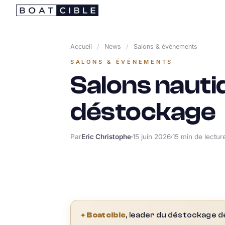
Passer
au
contenu
Accueil
/
News
/
Salons & événements
SALONS & ÉVÉNEMENTS
Salons nauti
déstockage
Par
Eric Christophe
15 juin 2026
15 min de lectur
✦
Boatcible
, leader du déstockage d