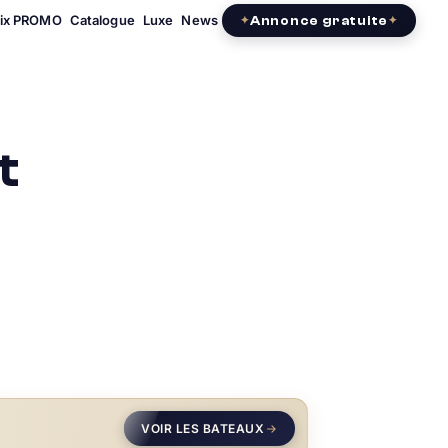
rix PROMO
Catalogue
Luxe
News
Annonce gratuite
t
VOIR LES BATEAUX