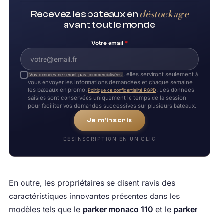
déstockage
Recevez les bateaux en
avant tout le monde
Votre email
*
, elles serviront seulement à
Vos données ne seront pas commercialisées
vous envoyer les informations demandées et chaque semaine
les bateaux en promo.
. Les données
Politique de confidentialité RGPD
saisies sont conservées uniquement le temps de la session
pour faciliter vos demandes successives sur plusieurs bateaux.
Je m'inscris
DÉSINSCRIPTION EN UN CLIC
En outre, les propriétaires se disent ravis des
caractéristiques innovantes présentes dans les
modèles tels que le
parker monaco 110
et le
parker