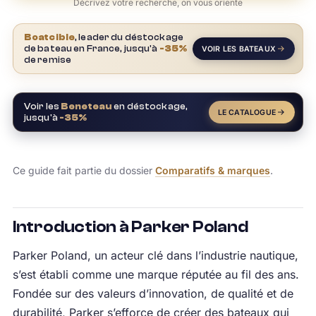
Décrivez votre recherche, on vous oriente
Boatcible
, leader du déstockage
de bateau en France, jusqu'à
-35%
VOIR LES BATEAUX
de remise
Voir les
Beneteau
en déstockage,
LE CATALOGUE
jusqu'à
-35%
Ce guide fait partie du dossier
Comparatifs & marques
.
Introduction à Parker Poland
Parker Poland, un acteur clé dans l’industrie nautique,
s’est établi comme une marque réputée au fil des ans.
Fondée sur des valeurs d’innovation, de qualité et de
durabilité, Parker s’efforce de créer des bateaux qui