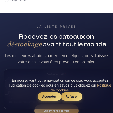
30 juillet 2026
LA LISTE PRIVÉE
Recevez les bateaux en
déstockage
avant tout le monde
Les meilleures affaires partent en quelques jours. Laissez
votre email : vous êtes prévenu en premier.
Votre email
*
En poursuivant votre navigation sur ce site, vous acceptez
l'utilisation de cookies pour en savoir plus cliquez sur
Politique
de cookies
Vos données ne seront pas commercialisées
, elles serviront seulement à vous envoyer les
informations demandées et chaque semaine les bateaux en promo.
Politique de
Accepter
Refuser
confidentialité RGPD
. Les données saisies sont conservées uniquement le temps de la
session pour faciliter vos demandes successives sur plusieurs bateaux.
Je m'inscris