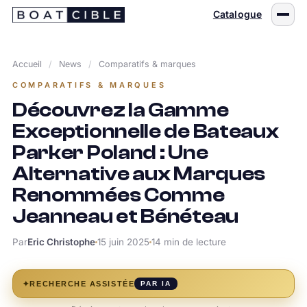
Passer
Catalogue
au
contenu
Accueil
/
News
/
Comparatifs & marques
COMPARATIFS & MARQUES
Découvrez la Gamme
Exceptionnelle de Bateaux
Parker Poland : Une
Alternative aux Marques
Renommées Comme
Jeanneau et Bénéteau
Par
Eric Christophe
15 juin 2025
14 min de lecture
✦
RECHERCHE ASSISTÉE
PAR IA