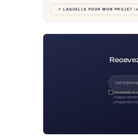
✦
LAQUELLE POUR MON PROJET
I
Recevez
Vos données ne s
chaque semain
uniquement le 