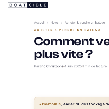
Passer
au
contenu
Accueil
/
News
/
Acheter & vendre un bateau
ACHETER & VENDRE UN BATEAU
Comment ven
plus vite ?
Par
Eric Christophe
4 juin 2025
1 min de lecture
✦
Boatcible
, leader du déstockage d