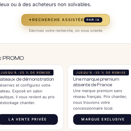
ieux ou à des acheteurs non solvables.
✦
RECHERCHE ASSISTÉE
PAR IA
Décrivez votre recherche, on vous oriente
rix PROMO
JUSQU’À -25 % DE REMISE
JUSQU’À -35 % DE REMISE
Bateaux de démonstration
Une marque premium
absente de France
éservez et configurez votre
Une marque premium sans
ateau. Exposé en salon
réseau français. Prix chantier,
autique, il vous revient au prix
nous trouvons votre
éstockage chantier.
concessionnaire local.
LA VENTE PRIVÉE
MARQUE EXCLUSIVE