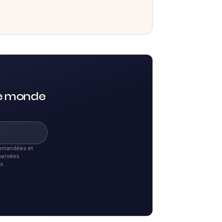
le monde
 demandées et
servées
x.