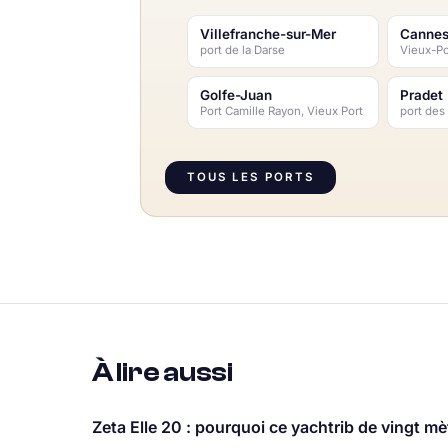
Villefranche-sur-Mer
Canne
port de la Darse
Vieux-Po
Golfe-Juan
Pradet
Port Camille Rayon, Vieux Port
port des
TOUS LES PORTS
À lire aussi
Zeta Elle 20 : pourquoi ce yachtrib de vingt mè