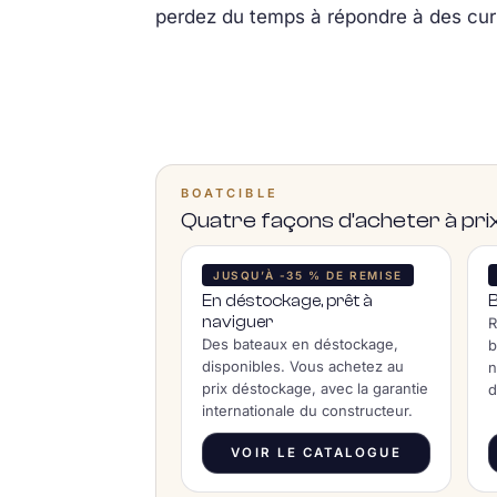
perdez du temps à répondre à des cur
BOATCIBLE
Quatre façons d’acheter à p
JUSQU’À -35 % DE REMISE
En déstockage, prêt à
naviguer
R
Des bateaux en déstockage,
b
disponibles. Vous achetez au
n
prix déstockage, avec la garantie
d
internationale du constructeur.
VOIR LE CATALOGUE