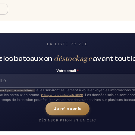
A
LA LISTE PRIVÉE
déstockage
 les bateaux en
avant tout 
Votre email
*
, elles serviront seulement à vous envoyer les informations
eront pas commercialisées
e les bateaux en promo.
. Les données saisies sont con
Politique de confidentialité RGPD
temps de la session pour faciliter vos demandes successives sur plusieurs bateau
Je m'inscris
DÉSINSCRIPTION EN UN CLIC