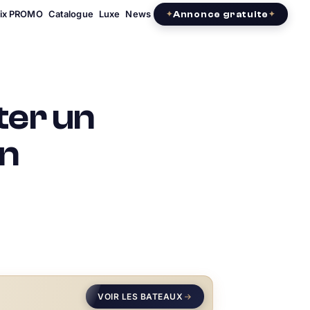
rix PROMO
Catalogue
Luxe
News
Annonce gratuite
ter un
on
VOIR LES BATEAUX