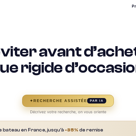
P
éviter avant d’ache
ue rigide d’occasi
✦
RECHERCHE ASSISTÉE
PAR IA
Décrivez votre recherche, on vous oriente
e bateau en France, jusqu'à
-35%
de remise