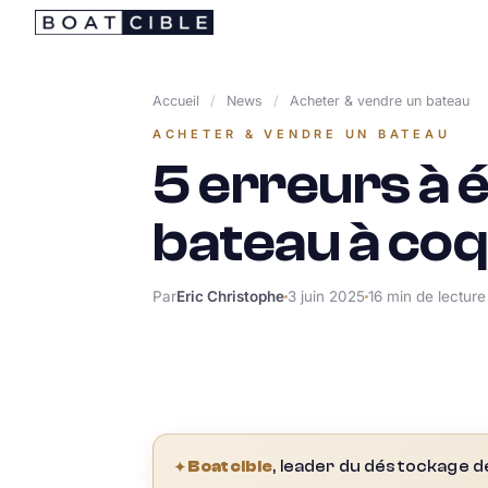
Passer
au
contenu
Accueil
/
News
/
Acheter & vendre un bateau
ACHETER & VENDRE UN BATEAU
5 erreurs à 
bateau à coq
Par
Eric Christophe
3 juin 2025
16 min de lecture
✦
Boatcible
, leader du déstockage d