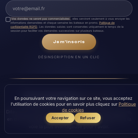
Vos données ne seront pas commercialisées
, elles serviront seulement à vous envoyer les
informations demandées et chaque semaine les bateaux en promo.
Politique de
confidentialité RGPD
. Les données saisies sont conservées uniquement le temps de la
session pour faciliter vos demandes successives sur plusieurs bateaux.
Je m'inscris
DÉSINSCRIPTION EN UN CLIC
précis
Pas de bateau
?
En poursuivant votre navigation sur ce site, vous acceptez
l'utilisation de cookies pour en savoir plus cliquez sur
Politique
de cookies
Dites-nous ce que vous voulez. En déstockage, en démo,
Accepter
Refuser
en direct du chantier ou sur recherche, nous trouvons la
voie la plus avantageuse pour l'avoir.