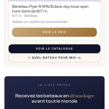
Bénéteau Flyer 8 SPACEdeck, day-boat open
hors-bord de 8,17 m
8,17 m · Beneteau
Bateau sur recherche personnalisée
VOIR LE PRIX
VOIR LE CATALOGUE
✦
QUEL BATEAU POUR MOI
IA
LA LISTE PRIVÉE
déstockage
Recevez les bateaux en
avant tout le monde