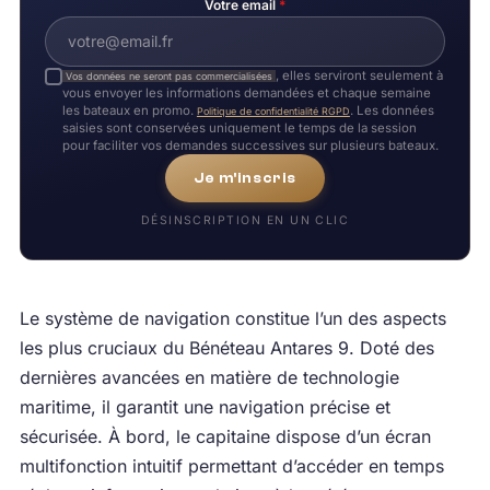
Votre email
*
, elles serviront seulement à
Vos données ne seront pas commercialisées
vous envoyer les informations demandées et chaque semaine
les bateaux en promo.
. Les données
Politique de confidentialité RGPD
saisies sont conservées uniquement le temps de la session
pour faciliter vos demandes successives sur plusieurs bateaux.
Je m'inscris
DÉSINSCRIPTION EN UN CLIC
Le système de navigation constitue l’un des aspects
les plus cruciaux du Bénéteau Antares 9. Doté des
dernières avancées en matière de technologie
maritime, il garantit une navigation précise et
sécurisée. À bord, le capitaine dispose d’un écran
multifonction intuitif permettant d’accéder en temps