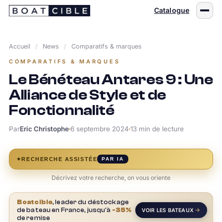
Passer
Catalogue
au
contenu
Accueil
/
News
/
Comparatifs & marques
COMPARATIFS & MARQUES
Le Bénéteau Antares 9 : Une
Alliance de Style et de
Fonctionnalité
Par
Eric Christophe
6 septembre 2024
13 min de lecture
✦
RECHERCHE ASSISTÉE
PAR IA
Décrivez votre recherche, on vous oriente
Boatcible
, leader du déstockage
de bateau en France, jusqu'à
-35%
VOIR LES BATEAUX
de remise