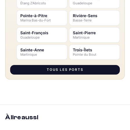
Étang Z’Abricots
Guadeloupe
Pointe-à-Pitre
Rivière-Sens
Marina Bas-du-Fort
Basse-Terre
Saint-François
Saint-Pierre
Guadeloupe
Martinique
Sainte-Anne
Trois-Îlets
Martinique
Pointe du Bout
TOUS LES PORTS
À lire aussi