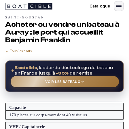
Passer
Catalogue
au
contenu
SAINT-GOUSTAN
Acheter ou vendre un bateau à
Auray : le port qui accueillit
Benjamin Franklin
← Tous les ports
Boatcible
, leader du déstockage de bateau
✦
en France, jusqu'à
-35%
de remise
VOIR LES BATEAUX
Capacité
170 places sur corps-mort dont 40 visiteurs
VHF / Capitainerie