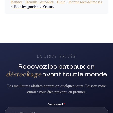
Bandol
·
Beaulieu-sur-Mer
·
Binic
·
Bormes-les-Mimosas
·
Tous les ports de France
LA LISTE PRIVÉE
Recevez les bateaux en
déstockage
avant tout le monde
Les meilleures affaires partent en quelques jours. Laissez votre
email : vous êtes prévenu en premier.
Votre email
*