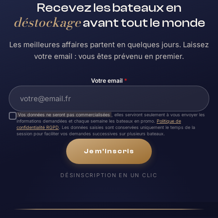
Recevez les bateaux en
déstockage
avant tout le monde
Les meilleures affaires partent en quelques jours. Laissez
votre email : vous êtes prévenu en premier.
Votre email
*
Vos données ne seront pas commercialisées
, elles serviront seulement à vous envoyer les
informations demandées et chaque semaine les bateaux en promo.
Politique de
confidentialité RGPD
. Les données saisies sont conservées uniquement le temps de la
session pour faciliter vos demandes successives sur plusieurs bateaux.
Je m'inscris
DÉSINSCRIPTION EN UN CLIC