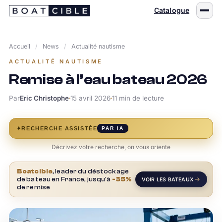
Passer
Catalogue
au
contenu
Accueil
/
News
/
Actualité nautisme
ACTUALITÉ NAUTISME
Remise à l’eau bateau 2026
Par
Eric Christophe
15 avril 2026
11 min de lecture
✦
RECHERCHE ASSISTÉE
PAR IA
Décrivez votre recherche, on vous oriente
Boatcible
, leader du déstockage
de bateau en France, jusqu'à
-35%
VOIR LES BATEAUX
de remise