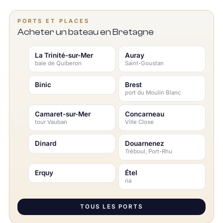
PORTS ET PLACES
Acheter un bateau en Bretagne
La Trinité-sur-Mer
Auray
baie de Quiberon
Saint-Goustan
Binic
Brest
port du Moulin Blanc
Camaret-sur-Mer
Concarneau
tour Vauban
Ville Close
Dinard
Douarnenez
Tréboul, Port-Rhu
Erquy
Étel
ria
TOUS LES PORTS