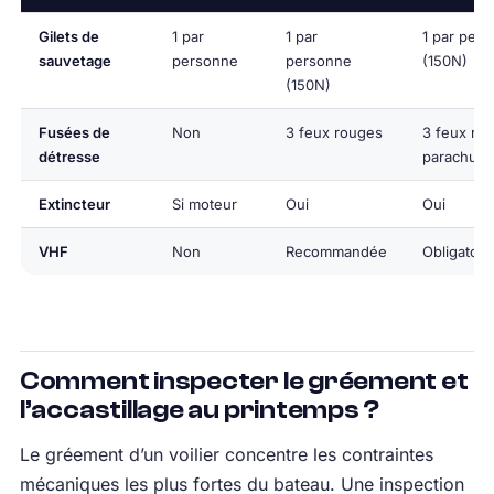
Gilets de
1 par
1 par
1 par per
sauvetage
personne
personne
(150N)
(150N)
Fusées de
Non
3 feux rouges
3 feux ro
détresse
parachute
Extincteur
Si moteur
Oui
Oui
VHF
Non
Recommandée
Obligatoir
Comment inspecter le gréement et
l’accastillage au printemps ?
Le gréement d’un voilier concentre les contraintes
mécaniques les plus fortes du bateau. Une inspection