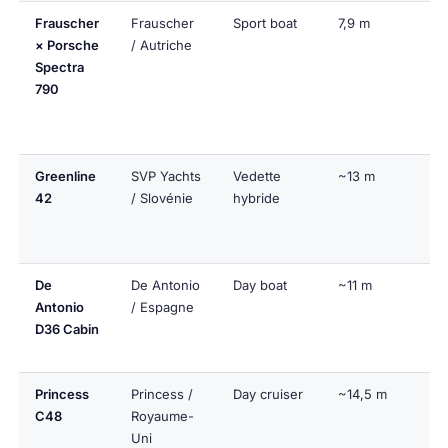
Frauscher
Frauscher
Sport boat
7,9 m
× Porsche
/ Autriche
Spectra
790
Greenline
SVP Yachts
Vedette
~13 m
42
/ Slovénie
hybride
De
De Antonio
Day boat
~11 m
Antonio
/ Espagne
D36 Cabin
Princess
Princess /
Day cruiser
~14,5 m
C48
Royaume-
Uni