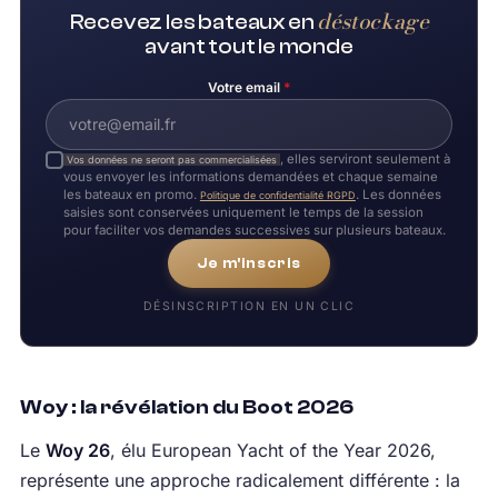
déstockage
Recevez les bateaux en
avant tout le monde
Votre email
*
, elles serviront seulement à
Vos données ne seront pas commercialisées
vous envoyer les informations demandées et chaque semaine
les bateaux en promo.
. Les données
Politique de confidentialité RGPD
saisies sont conservées uniquement le temps de la session
pour faciliter vos demandes successives sur plusieurs bateaux.
Je m'inscris
DÉSINSCRIPTION EN UN CLIC
Woy : la révélation du Boot 2026
Le
Woy 26
, élu European Yacht of the Year 2026,
représente une approche radicalement différente : la