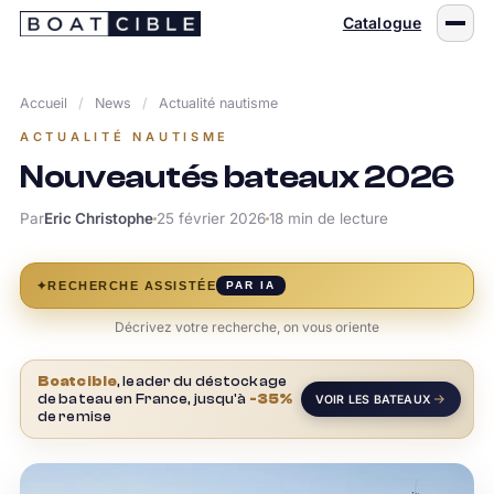
Passer
Catalogue
au
contenu
Accueil
/
News
/
Actualité nautisme
ACTUALITÉ NAUTISME
Nouveautés bateaux 2026
Par
Eric Christophe
25 février 2026
18 min de lecture
✦
RECHERCHE ASSISTÉE
PAR IA
Décrivez votre recherche, on vous oriente
Boatcible
, leader du déstockage
de bateau en France, jusqu'à
-35%
VOIR LES BATEAUX
de remise