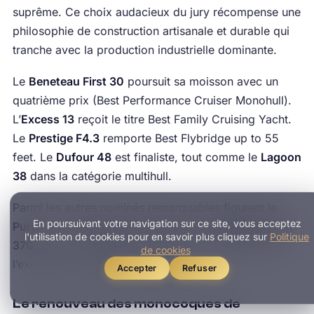
suprême. Ce choix audacieux du jury récompense une
philosophie de construction artisanale et durable qui
tranche avec la production industrielle dominante.
Le
Beneteau First 30
poursuit sa moisson avec un
quatrième prix (Best Performance Cruiser Monohull).
L’
Excess 13
reçoit le titre Best Family Cruising Yacht.
Le
Prestige F4.3
remporte Best Flybridge up to 55
feet. Le
Dufour 48
est finaliste, tout comme le
Lagoon
38
dans la catégorie multihull.
Parmi les autres nominés remarquables figurent le
En poursuivant votre navigation sur ce site, vous acceptez
Pure 42
, le
Wauquiez 55 Hybrid
et le
Hallberg-Rassy
l'utilisation de cookies pour en savoir plus cliquez sur
Politique
370
, chacun représentant une facette différente de
de cookies
l’excellence nautique européenne.
Accepter
Refuser
Le renouveau des monocoques de