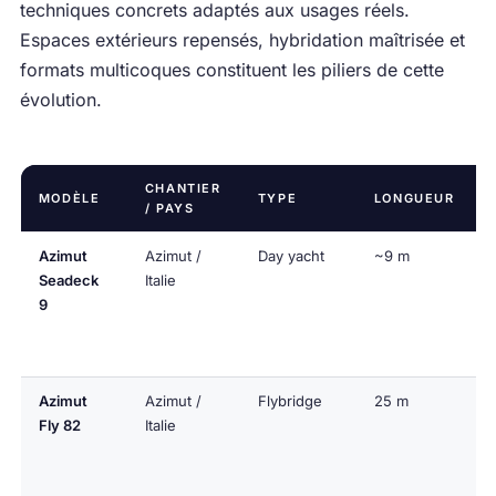
techniques concrets adaptés aux usages réels.
Espaces extérieurs repensés, hybridation maîtrisée et
formats multicoques constituent les piliers de cette
évolution.
CHANTIER
MODÈLE
TYPE
LONGUEUR
/ PAYS
Azimut
Azimut /
Day yacht
~9 m
Seadeck
Italie
9
Azimut
Azimut /
Flybridge
25 m
Fly 82
Italie